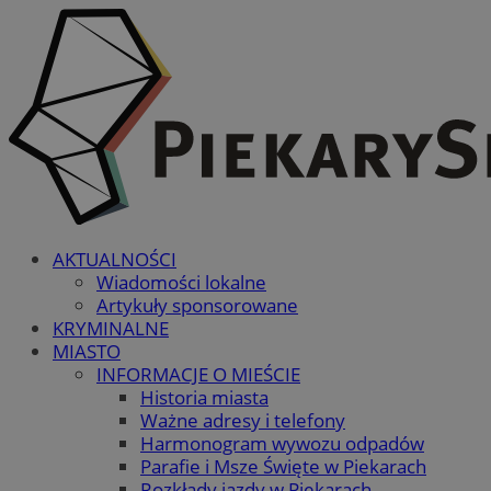
AKTUALNOŚCI
Wiadomości lokalne
Artykuły sponsorowane
KRYMINALNE
MIASTO
INFORMACJE O MIEŚCIE
Historia miasta
Ważne adresy i telefony
Harmonogram wywozu odpadów
Parafie i Msze Święte w Piekarach
Rozkłady jazdy w Piekarach