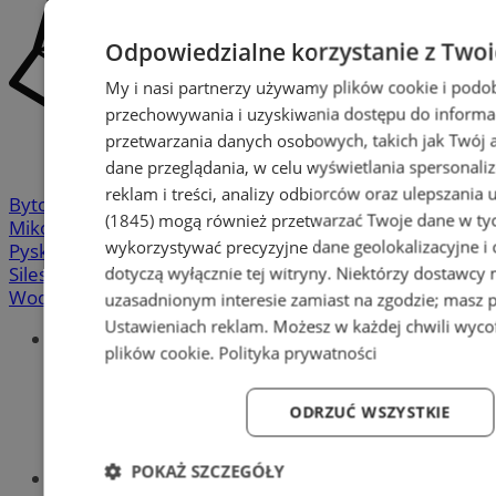
Odpowiedzialne korzystanie z Two
My i nasi partnerzy używamy plików cookie i podo
przechowywania i uzyskiwania dostępu do informa
przetwarzania danych osobowych, takich jak Twój ad
dane przeglądania, w celu wyświetlania spersonali
reklam i treści, analizy odbiorców oraz ulepszania 
Bytom
-
Chorzów
-
Gliwice
-
Katowice
-
Łaziska Górne
-
(1845)
mogą również przetwarzać Twoje dane w tych
Mikołów
-
Mysłowice
-
Orzesze
-
Piekary Śląskie
-
wykorzystywać precyzyjne dane geolokalizacyjne i
Pyskowice
-
Ruda Śląska
-
Rybnik
-
Siemianowice
-
dotyczą wyłącznie tej witryny. Niektórzy dostawcy
Silesia.info.pl
-
Sosnowiec
-
Świętochłowice
-
Tychy
-
Wodzisław
-
Zabrze
-
Żory
uzasadnionym interesie zamiast na zgodzie; masz 
Ustawieniach reklam
. Możesz w każdej chwili wyc
Portal
plików cookie
.
Polityka prywatności
Redakcja
Patronat medialny
Praktyki w silesia.info.pl
ODRZUĆ WSZYSTKIE
Regulaminy
Polityka prywatności
POKAŻ SZCZEGÓŁY
Oferta