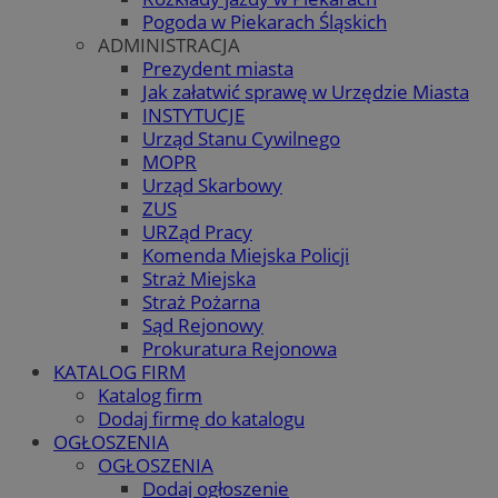
Pogoda w Piekarach Śląskich
ADMINISTRACJA
Prezydent miasta
Jak załatwić sprawę w Urzędzie Miasta
INSTYTUCJE
Urząd Stanu Cywilnego
MOPR
Urząd Skarbowy
ZUS
URZąd Pracy
Komenda Miejska Policji
Straż Miejska
Straż Pożarna
Sąd Rejonowy
Prokuratura Rejonowa
KATALOG FIRM
Katalog firm
Dodaj firmę do katalogu
OGŁOSZENIA
OGŁOSZENIA
Dodaj ogłoszenie