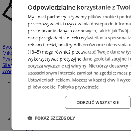
Odpowiedzialne korzystanie z Two
My i nasi partnerzy używamy plików cookie i podo
przechowywania i uzyskiwania dostępu do informa
przetwarzania danych osobowych, takich jak Twój ad
dane przeglądania, w celu wyświetlania spersonali
reklam i treści, analizy odbiorców oraz ulepszania 
Bytom
-
Chorzów
-
Gliwice
-
Katowice
-
Łaziska Górne
-
(1845)
mogą również przetwarzać Twoje dane w tych
Mikołów
-
Mysłowice
-
Orzesze
-
Piekary Śląskie
-
wykorzystywać precyzyjne dane geolokalizacyjne i
Pyskowice
-
Ruda Śląska
-
Rybnik
-
Siemianowice
-
Silesia.info.pl
-
Sosnowiec
-
Świętochłowice
-
Tychy
-
dotyczą wyłącznie tej witryny. Niektórzy dostawcy
Wodzisław
-
Zabrze
-
Żory
uzasadnionym interesie zamiast na zgodzie; masz 
Ustawieniach reklam
. Możesz w każdej chwili wyc
Portal
plików cookie
.
Polityka prywatności
Redakcja
Patronat medialny
Praktyki w silesia.info.pl
ODRZUĆ WSZYSTKIE
Regulaminy
Polityka prywatności
POKAŻ SZCZEGÓŁY
Oferta
Napisz do nas
Niezbędne
Wydajność
Targetowanie
Fun