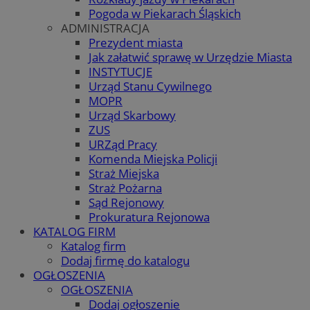
Pogoda w Piekarach Śląskich
ADMINISTRACJA
Prezydent miasta
Jak załatwić sprawę w Urzędzie Miasta
INSTYTUCJE
Urząd Stanu Cywilnego
MOPR
Urząd Skarbowy
ZUS
URZąd Pracy
Komenda Miejska Policji
Straż Miejska
Straż Pożarna
Sąd Rejonowy
Prokuratura Rejonowa
KATALOG FIRM
Katalog firm
Dodaj firmę do katalogu
OGŁOSZENIA
OGŁOSZENIA
Dodaj ogłoszenie