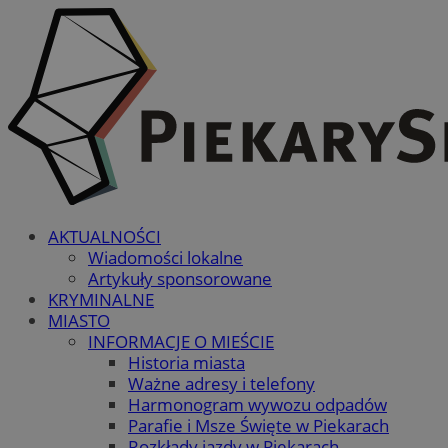
AKTUALNOŚCI
Wiadomości lokalne
Artykuły sponsorowane
KRYMINALNE
MIASTO
INFORMACJE O MIEŚCIE
Historia miasta
Ważne adresy i telefony
Harmonogram wywozu odpadów
Parafie i Msze Święte w Piekarach
Rozkłady jazdy w Piekarach