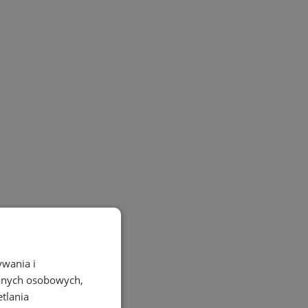
ywania i
danych osobowych,
etlania