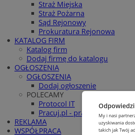
Straż Miejska
Straż Pożarna
Sąd Rejonowy
Prokuratura Rejonowa
KATALOG FIRM
Katalog firm
Dodaj firmę do katalogu
OGŁOSZENIA
OGŁOSZENIA
Dodaj ogłoszenie
POLECAMY
Protocol IT
Odpowiedzia
Pracuj.pl - praca w Piekarach
My i nasi partne
REKLAMA
uzyskiwania dost
WSPÓŁPRACA
takich jak Twój a