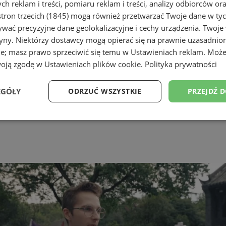
h reklam i treści, pomiaru reklam i treści, analizy odbiorców or
tron trzecich (1845)
mogą również przetwarzać Twoje dane w tych
wać precyzyjne dane geolokalizacyjne i cechy urządzenia. Twoje
tryny. Niektórzy dostawcy mogą opierać się na prawnie uzasadnio
ie; masz prawo sprzeciwić się temu w
Ustawieniach reklam
. Może
woją zgodę w
Ustawieniach plików cookie
.
Polityka prywatności
EGÓŁY
ODRZUĆ WSZYSTKIE
PRZEJDŹ 
Wydajność
Targetowanie
Funkcjonalność
Ni
ezbędne
Wydajność
Targetowanie
Funkcjonalność
Niesklasyfikow
ie umożliwiają korzystanie z podstawowych funkcji strony internetowej, takich jak log
Bez niezbędnych plików cookie nie można prawidłowo korzystać ze strony internetowe