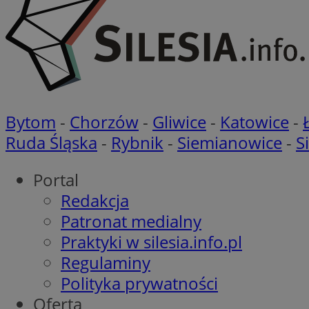
__cf_bm
Nazwa
Pro
Nazwa
Nazwa
Do
Bytom
-
Chorzów
-
Gliwice
-
Katowice
-
Nazwa
openstat_gid
ustat_gid
google_push
.bi
Ruda Śląska
-
Rybnik
-
Siemianowice
-
S
ustat_3zn4uzjz1qh
__Secure-
ROLLOUT_TOKEN
openstat_ui7qxbn
Portal
ustat_mscumsezXj6
Redakcja
ustat_h0XXxbtbr5aj
sa-user-id-v3
Patronat medialny
tuuid
__mguid_
Praktyki w silesia.info.pl
Regulaminy
tuuid
_clck
Polityka prywatności
Oferta
OAID