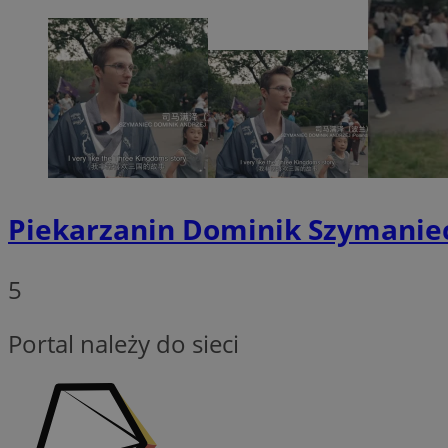
Nazwa
SessID
QeSessID
MvSessID
VISITOR_PRIVACY_
Piekarzanin Dominik Szymani
5
INGRESSCOOKIE
Portal należy do sieci
CookieScriptConse