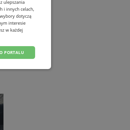
az ulepszania
 i innych celach,
 wybory dotyczą
nym interesie
sz w każdej
DO PORTALU
esklasyfikowane
ane
owanie użytkownika i
j.