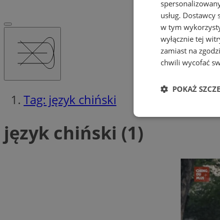
spersonalizowanyc
usług.
Dostawcy s
w tym wykorzysty
wyłącznie tej wi
zamiast na zgodz
chwili wycofać s
POKAŻ SZCZ
Tag: język chiński
Niezbędne
język chiński (1)
Ni
Niezbędne pliki cook
zarządzanie kontem. 