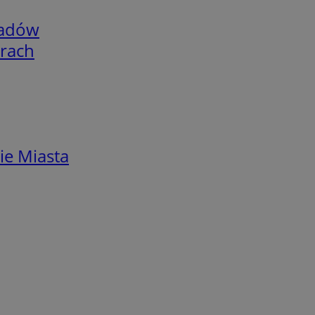
adów
arach
ie Miasta