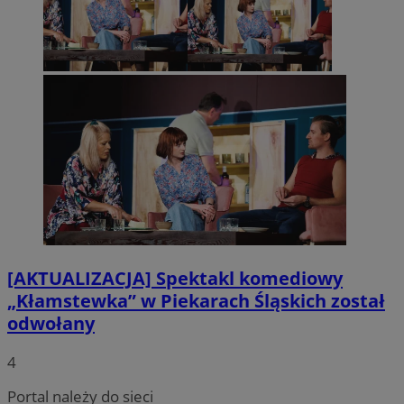
[AKTUALIZACJA] Spektakl komediowy
„Kłamstewka” w Piekarach Śląskich został
odwołany
4
Portal należy do sieci