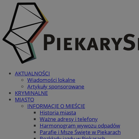
AKTUALNOŚCI
Wiadomości lokalne
Artykuły sponsorowane
KRYMINALNE
MIASTO
INFORMACJE O MIEŚCIE
Historia miasta
Ważne adresy i telefony
Harmonogram wywozu odpadów
Parafie i Msze Święte w Piekarach
Rozkłady jazdy w Piekarach