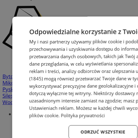
Odpowiedzialne korzystanie z Two
My i nasi partnerzy używamy plików cookie i podo
przechowywania i uzyskiwania dostępu do informa
przetwarzania danych osobowych, takich jak Twój ad
dane przeglądania, w celu wyświetlania spersonali
reklam i treści, analizy odbiorców oraz ulepszania 
Bytom
-
Chorzów
-
Gliwice
-
Katowice
-
Łaziska Górne
-
(1845)
mogą również przetwarzać Twoje dane w tych
Mikołów
-
Mysłowice
-
Orzesze
-
Piekary Śląskie
-
wykorzystywać precyzyjne dane geolokalizacyjne i
Pyskowice
-
Ruda Śląska
-
Rybnik
-
Siemianowice
-
dotyczą wyłącznie tej witryny. Niektórzy dostawcy
Silesia.info.pl
-
Sosnowiec
-
Świętochłowice
-
Tychy
-
uzasadnionym interesie zamiast na zgodzie; masz 
Wodzisław
-
Zabrze
-
Żory
Ustawieniach reklam
. Możesz w każdej chwili wyc
Portal
plików cookie
.
Polityka prywatności
Redakcja
Patronat medialny
ODRZUĆ WSZYSTKIE
Praktyki w silesia.info.pl