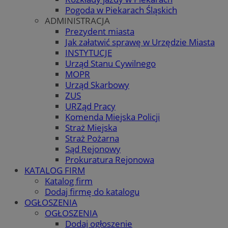
Pogoda w Piekarach Śląskich
ADMINISTRACJA
Prezydent miasta
Jak załatwić sprawę w Urzędzie Miasta
INSTYTUCJE
Urząd Stanu Cywilnego
MOPR
Urząd Skarbowy
ZUS
URZąd Pracy
Komenda Miejska Policji
Straż Miejska
Straż Pożarna
Sąd Rejonowy
Prokuratura Rejonowa
KATALOG FIRM
Katalog firm
Dodaj firmę do katalogu
OGŁOSZENIA
OGŁOSZENIA
Dodaj ogłoszenie