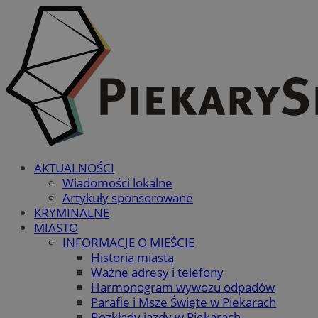
AKTUALNOŚCI
Wiadomości lokalne
Artykuły sponsorowane
KRYMINALNE
MIASTO
INFORMACJE O MIEŚCIE
Historia miasta
Ważne adresy i telefony
Harmonogram wywozu odpadów
Parafie i Msze Święte w Piekarach
Rozkłady jazdy w Piekarach