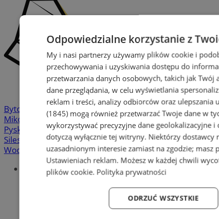
Odpowiedzialne korzystanie z Two
My i nasi partnerzy używamy plików cookie i podo
przechowywania i uzyskiwania dostępu do informa
przetwarzania danych osobowych, takich jak Twój ad
dane przeglądania, w celu wyświetlania spersonali
reklam i treści, analizy odbiorców oraz ulepszania 
Bytom
-
Chorzów
-
Gliwice
-
Katowice
-
Łaziska Górne
-
(1845)
mogą również przetwarzać Twoje dane w tych
Mikołów
-
Mysłowice
-
Orzesze
-
Piekary Śląskie
-
wykorzystywać precyzyjne dane geolokalizacyjne i
Pyskowice
-
Ruda Śląska
-
Rybnik
-
Siemianowice
-
dotyczą wyłącznie tej witryny. Niektórzy dostawcy
Silesia.info.pl
-
Sosnowiec
-
Świętochłowice
-
Tychy
-
uzasadnionym interesie zamiast na zgodzie; masz 
Wodzisław
-
Zabrze
-
Żory
Ustawieniach reklam
. Możesz w każdej chwili wyc
Portal
plików cookie
.
Polityka prywatności
Redakcja
Patronat medialny
ODRZUĆ WSZYSTKIE
Praktyki w silesia.info.pl
Regulaminy