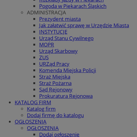
Pogoda w Piekarach Śląskich
ADMINISTRACJA
Prezydent miasta
Jak załatwić sprawę w Urzędzie Miasta
INSTYTUCJE
Urząd Stanu Cywilnego
MOPR
Urząd Skarbowy
ZUS
URZąd Pracy
Komenda Miejska Policji
Straż Miejska
Straż Pożarna
Sąd Rejonowy
Prokuratura Rejonowa
KATALOG FIRM
Katalog firm
Dodaj firmę do katalogu
OGŁOSZENIA
OGŁOSZENIA
Dodaj ogłoszenie