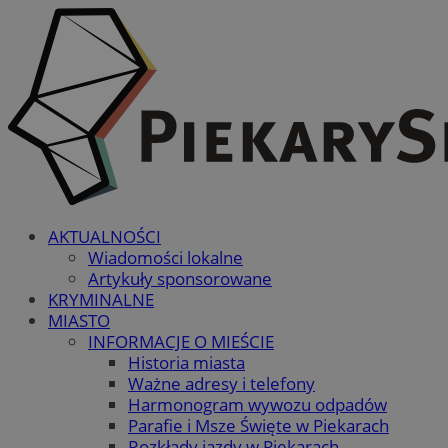
AKTUALNOŚCI
Wiadomości lokalne
Artykuły sponsorowane
KRYMINALNE
MIASTO
INFORMACJE O MIEŚCIE
Historia miasta
Ważne adresy i telefony
Harmonogram wywozu odpadów
Parafie i Msze Święte w Piekarach
Rozkłady jazdy w Piekarach