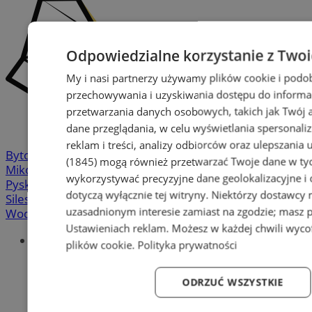
Odpowiedzialne korzystanie z Two
My i nasi partnerzy używamy plików cookie i podo
przechowywania i uzyskiwania dostępu do informa
przetwarzania danych osobowych, takich jak Twój ad
dane przeglądania, w celu wyświetlania spersonali
reklam i treści, analizy odbiorców oraz ulepszania 
Bytom
-
Chorzów
-
Gliwice
-
Katowice
-
Łaziska Górne
-
(1845)
mogą również przetwarzać Twoje dane w tych
Mikołów
-
Mysłowice
-
Orzesze
-
Piekary Śląskie
-
wykorzystywać precyzyjne dane geolokalizacyjne i
Pyskowice
-
Ruda Śląska
-
Rybnik
-
Siemianowice
-
dotyczą wyłącznie tej witryny. Niektórzy dostawcy
Silesia.info.pl
-
Sosnowiec
-
Świętochłowice
-
Tychy
-
uzasadnionym interesie zamiast na zgodzie; masz 
Wodzisław
-
Zabrze
-
Żory
Ustawieniach reklam
. Możesz w każdej chwili wyc
Portal
plików cookie
.
Polityka prywatności
Redakcja
Patronat medialny
ODRZUĆ WSZYSTKIE
Praktyki w silesia.info.pl
Regulaminy