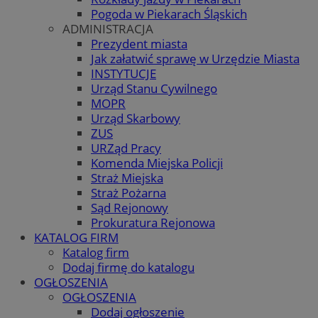
Pogoda w Piekarach Śląskich
ADMINISTRACJA
Prezydent miasta
Jak załatwić sprawę w Urzędzie Miasta
INSTYTUCJE
Urząd Stanu Cywilnego
MOPR
Urząd Skarbowy
ZUS
URZąd Pracy
Komenda Miejska Policji
Straż Miejska
Straż Pożarna
Sąd Rejonowy
Prokuratura Rejonowa
KATALOG FIRM
Katalog firm
Dodaj firmę do katalogu
OGŁOSZENIA
OGŁOSZENIA
Dodaj ogłoszenie