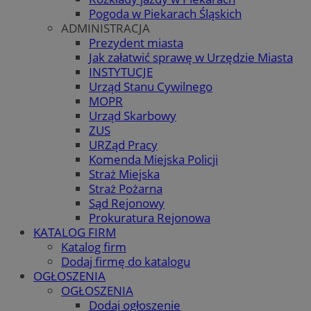
Pogoda w Piekarach Śląskich
ADMINISTRACJA
Prezydent miasta
Jak załatwić sprawę w Urzędzie Miasta
INSTYTUCJE
Urząd Stanu Cywilnego
MOPR
Urząd Skarbowy
ZUS
URZąd Pracy
Komenda Miejska Policji
Straż Miejska
Straż Pożarna
Sąd Rejonowy
Prokuratura Rejonowa
KATALOG FIRM
Katalog firm
Dodaj firmę do katalogu
OGŁOSZENIA
OGŁOSZENIA
Dodaj ogłoszenie