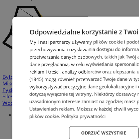
Odpowiedzialne korzystanie z Two
My i nasi partnerzy używamy plików cookie i podo
przechowywania i uzyskiwania dostępu do informa
przetwarzania danych osobowych, takich jak Twój ad
dane przeglądania, w celu wyświetlania spersonali
reklam i treści, analizy odbiorców oraz ulepszania 
Bytom
-
Chorzów
-
Gliwice
-
Katowice
-
Łaziska Górne
-
(1845)
mogą również przetwarzać Twoje dane w tych
Mikołów
-
Mysłowice
-
Orzesze
-
Piekary Śląskie
-
wykorzystywać precyzyjne dane geolokalizacyjne i
Pyskowice
-
Ruda Śląska
-
Rybnik
-
Siemianowice
-
dotyczą wyłącznie tej witryny. Niektórzy dostawcy
Silesia.info.pl
-
Sosnowiec
-
Świętochłowice
-
Tychy
-
uzasadnionym interesie zamiast na zgodzie; masz 
Wodzisław
-
Zabrze
-
Żory
Ustawieniach reklam
. Możesz w każdej chwili wyc
Portal
plików cookie
.
Polityka prywatności
Redakcja
Patronat medialny
ODRZUĆ WSZYSTKIE
Praktyki w silesia.info.pl