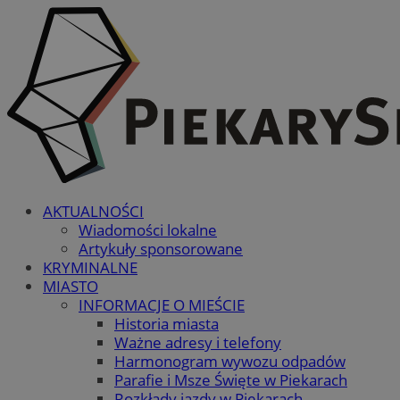
AKTUALNOŚCI
Wiadomości lokalne
Artykuły sponsorowane
KRYMINALNE
MIASTO
INFORMACJE O MIEŚCIE
Historia miasta
Ważne adresy i telefony
Harmonogram wywozu odpadów
Parafie i Msze Święte w Piekarach
Rozkłady jazdy w Piekarach