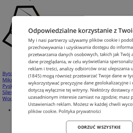
Odpowiedzialne korzystanie z Two
My i nasi partnerzy używamy plików cookie i podo
przechowywania i uzyskiwania dostępu do informa
przetwarzania danych osobowych, takich jak Twój ad
dane przeglądania, w celu wyświetlania spersonali
reklam i treści, analizy odbiorców oraz ulepszania 
Bytom
-
Chorzów
-
Gliwice
-
Katowice
-
Łaziska Górne
-
(1845)
mogą również przetwarzać Twoje dane w tych
Mikołów
-
Mysłowice
-
Orzesze
-
Piekary Śląskie
-
wykorzystywać precyzyjne dane geolokalizacyjne i
Pyskowice
-
Ruda Śląska
-
Rybnik
-
Siemianowice
-
dotyczą wyłącznie tej witryny. Niektórzy dostawcy
Silesia.info.pl
-
Sosnowiec
-
Świętochłowice
-
Tychy
-
uzasadnionym interesie zamiast na zgodzie; masz 
Wodzisław
-
Zabrze
-
Żory
Ustawieniach reklam
. Możesz w każdej chwili wyc
Portal
plików cookie
.
Polityka prywatności
Redakcja
Patronat medialny
ODRZUĆ WSZYSTKIE
Praktyki w silesia.info.pl