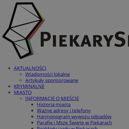
AKTUALNOŚCI
Wiadomości lokalne
Artykuły sponsorowane
KRYMINALNE
MIASTO
INFORMACJE O MIEŚCIE
Historia miasta
Ważne adresy i telefony
Harmonogram wywozu odpadów
Parafie i Msze Święte w Piekarach
Rozkłady jazdy w Piekarach