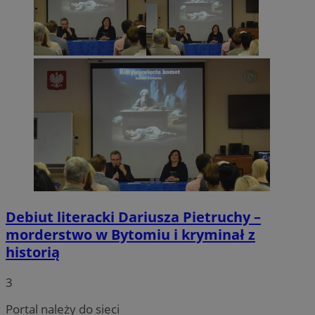
Debiut literacki Dariusza Pietruchy –
morderstwo w Bytomiu i kryminał z
historią
3
Portal należy do sieci