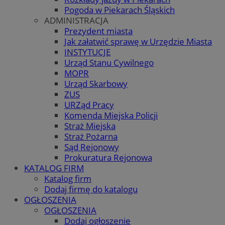
Pogoda w Piekarach Śląskich
ADMINISTRACJA
Prezydent miasta
Jak załatwić sprawę w Urzędzie Miasta
INSTYTUCJE
Urząd Stanu Cywilnego
MOPR
Urząd Skarbowy
ZUS
URZąd Pracy
Komenda Miejska Policji
Straż Miejska
Straż Pożarna
Sąd Rejonowy
Prokuratura Rejonowa
KATALOG FIRM
Katalog firm
Dodaj firmę do katalogu
OGŁOSZENIA
OGŁOSZENIA
Dodaj ogłoszenie