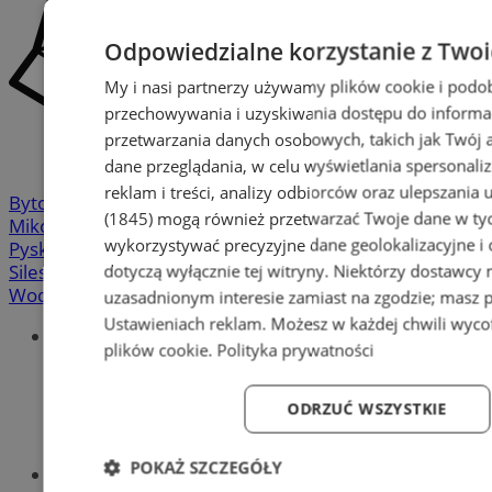
Odpowiedzialne korzystanie z Two
My i nasi partnerzy używamy plików cookie i podo
przechowywania i uzyskiwania dostępu do informa
przetwarzania danych osobowych, takich jak Twój ad
dane przeglądania, w celu wyświetlania spersonali
reklam i treści, analizy odbiorców oraz ulepszania 
Bytom
-
Chorzów
-
Gliwice
-
Katowice
-
Łaziska Górne
-
(1845)
mogą również przetwarzać Twoje dane w tych
Mikołów
-
Mysłowice
-
Orzesze
-
Piekary Śląskie
-
wykorzystywać precyzyjne dane geolokalizacyjne i
Pyskowice
-
Ruda Śląska
-
Rybnik
-
Siemianowice
-
dotyczą wyłącznie tej witryny. Niektórzy dostawcy
Silesia.info.pl
-
Sosnowiec
-
Świętochłowice
-
Tychy
-
Wodzisław
-
Zabrze
-
Żory
uzasadnionym interesie zamiast na zgodzie; masz 
Ustawieniach reklam
. Możesz w każdej chwili wyc
Portal
plików cookie
.
Polityka prywatności
Redakcja
Patronat medialny
Praktyki w silesia.info.pl
ODRZUĆ WSZYSTKIE
Regulaminy
Polityka prywatności
POKAŻ SZCZEGÓŁY
Oferta