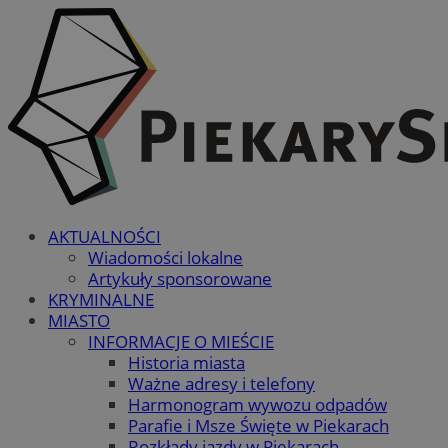
AKTUALNOŚCI
Wiadomości lokalne
Artykuły sponsorowane
KRYMINALNE
MIASTO
INFORMACJE O MIEŚCIE
Historia miasta
Ważne adresy i telefony
Harmonogram wywozu odpadów
Parafie i Msze Święte w Piekarach
Rozkłady jazdy w Piekarach