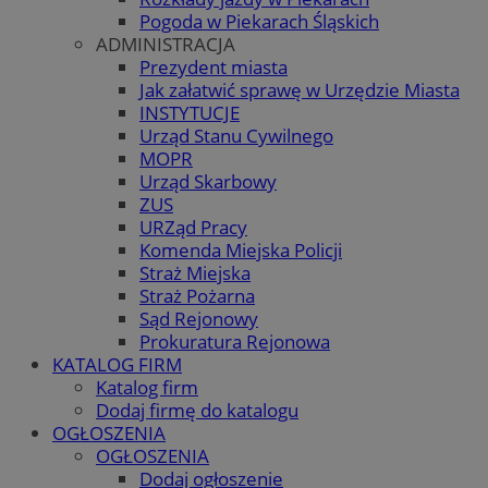
Pogoda w Piekarach Śląskich
ADMINISTRACJA
Prezydent miasta
Jak załatwić sprawę w Urzędzie Miasta
INSTYTUCJE
Urząd Stanu Cywilnego
MOPR
Urząd Skarbowy
ZUS
URZąd Pracy
Komenda Miejska Policji
Straż Miejska
Straż Pożarna
Sąd Rejonowy
Prokuratura Rejonowa
KATALOG FIRM
Katalog firm
Dodaj firmę do katalogu
OGŁOSZENIA
OGŁOSZENIA
Dodaj ogłoszenie