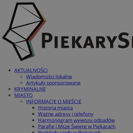
AKTUALNOŚCI
Wiadomości lokalne
Artykuły sponsorowane
KRYMINALNE
MIASTO
INFORMACJE O MIEŚCIE
Historia miasta
Ważne adresy i telefony
Harmonogram wywozu odpadów
Parafie i Msze Święte w Piekarach
Rozkłady jazdy w Piekarach