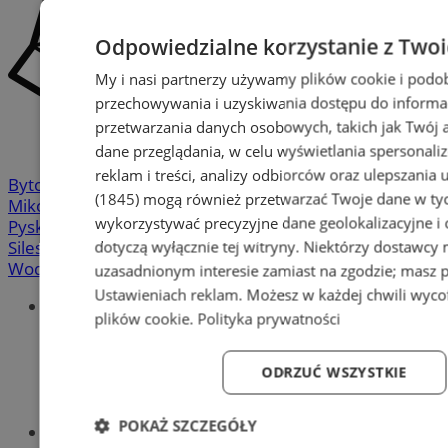
Odpowiedzialne korzystanie z Two
My i nasi partnerzy używamy plików cookie i podo
przechowywania i uzyskiwania dostępu do informa
przetwarzania danych osobowych, takich jak Twój ad
dane przeglądania, w celu wyświetlania spersonali
reklam i treści, analizy odbiorców oraz ulepszania 
Bytom
-
Chorzów
-
Gliwice
-
Katowice
-
Łaziska Górne
-
(1845)
mogą również przetwarzać Twoje dane w tych
Mikołów
-
Mysłowice
-
Orzesze
-
Piekary Śląskie
-
wykorzystywać precyzyjne dane geolokalizacyjne i
Pyskowice
-
Ruda Śląska
-
Rybnik
-
Siemianowice
-
dotyczą wyłącznie tej witryny. Niektórzy dostawcy
Silesia.info.pl
-
Sosnowiec
-
Świętochłowice
-
Tychy
-
Wodzisław
-
Zabrze
-
Żory
uzasadnionym interesie zamiast na zgodzie; masz 
Ustawieniach reklam
. Możesz w każdej chwili wyc
Portal
plików cookie
.
Polityka prywatności
Redakcja
Patronat medialny
Praktyki w silesia.info.pl
ODRZUĆ WSZYSTKIE
Regulaminy
Polityka prywatności
POKAŻ SZCZEGÓŁY
Oferta