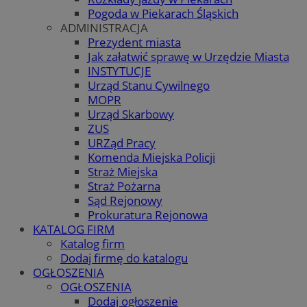
Pogoda w Piekarach Śląskich
ADMINISTRACJA
Prezydent miasta
Jak załatwić sprawę w Urzędzie Miasta
INSTYTUCJE
Urząd Stanu Cywilnego
MOPR
Urząd Skarbowy
ZUS
URZąd Pracy
Komenda Miejska Policji
Straż Miejska
Straż Pożarna
Sąd Rejonowy
Prokuratura Rejonowa
KATALOG FIRM
Katalog firm
Dodaj firmę do katalogu
OGŁOSZENIA
OGŁOSZENIA
Dodaj ogłoszenie