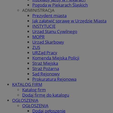
Pogoda w Piekarach Śląskich
ADMINISTRACJA
Prezydent miasta
Jak załatwić sprawę w Urzędzie Miasta
INSTYTUCJE
Urząd Stanu Cywilnego
MOPR
Urząd Skarbowy
ZUS
URZąd Pracy
Komenda Miejska Policji
Straż Miejska
Straż Pożarna
Sąd Rejonowy
Prokuratura Rejonowa
KATALOG FIRM
Katalog firm
Dodaj firmę do katalogu
OGŁOSZENIA
OGŁOSZENIA
Dodaj ogłoszenie