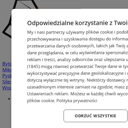
Odpowiedzialne korzystanie z Two
My i nasi partnerzy używamy plików cookie i podo
przechowywania i uzyskiwania dostępu do informa
przetwarzania danych osobowych, takich jak Twój ad
dane przeglądania, w celu wyświetlania spersonali
reklam i treści, analizy odbiorców oraz ulepszania 
Bytom
-
Chorzów
-
Gliwice
-
Katowice
-
Łaziska Górne
-
(1845)
mogą również przetwarzać Twoje dane w tych
Mikołów
-
Mysłowice
-
Orzesze
-
Piekary Śląskie
-
wykorzystywać precyzyjne dane geolokalizacyjne i
Pyskowice
-
Ruda Śląska
-
Rybnik
-
Siemianowice
-
dotyczą wyłącznie tej witryny. Niektórzy dostawcy
Silesia.info.pl
-
Sosnowiec
-
Świętochłowice
-
Tychy
-
uzasadnionym interesie zamiast na zgodzie; masz 
Wodzisław
-
Zabrze
-
Żory
Ustawieniach reklam
. Możesz w każdej chwili wyc
Portal
plików cookie
.
Polityka prywatności
Redakcja
Patronat medialny
ODRZUĆ WSZYSTKIE
Praktyki w silesia.info.pl
Regulaminy