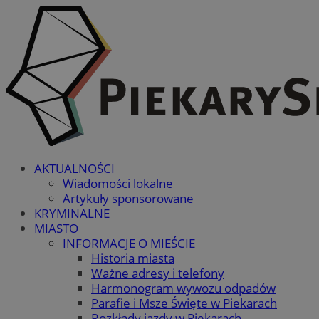
AKTUALNOŚCI
Wiadomości lokalne
Artykuły sponsorowane
KRYMINALNE
MIASTO
INFORMACJE O MIEŚCIE
Historia miasta
Ważne adresy i telefony
Harmonogram wywozu odpadów
Parafie i Msze Święte w Piekarach
Rozkłady jazdy w Piekarach