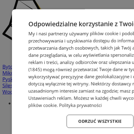
Odpowiedzialne korzystanie z Two
My i nasi partnerzy używamy plików cookie i podo
przechowywania i uzyskiwania dostępu do informa
przetwarzania danych osobowych, takich jak Twój ad
dane przeglądania, w celu wyświetlania spersonali
reklam i treści, analizy odbiorców oraz ulepszania 
Bytom
-
Chorzów
-
Gliwice
-
Katowice
-
Łaziska Górne
-
(1845)
mogą również przetwarzać Twoje dane w tych
Mikołów
-
Mysłowice
-
Orzesze
-
Piekary Śląskie
-
wykorzystywać precyzyjne dane geolokalizacyjne i
Pyskowice
-
Ruda Śląska
-
Rybnik
-
Siemianowice
-
dotyczą wyłącznie tej witryny. Niektórzy dostawcy
Silesia.info.pl
-
Sosnowiec
-
Świętochłowice
-
Tychy
-
uzasadnionym interesie zamiast na zgodzie; masz 
Wodzisław
-
Zabrze
-
Żory
Ustawieniach reklam
. Możesz w każdej chwili wyc
Portal
plików cookie
.
Polityka prywatności
Redakcja
Patronat medialny
ODRZUĆ WSZYSTKIE
Praktyki w silesia.info.pl
Regulaminy