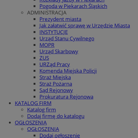
Pogoda w Piekarach Śląskich
ADMINISTRACJA
Prezydent miasta
Jak załatwić sprawę w Urzędzie Miasta
INSTYTUCJE
Urząd Stanu Cywilnego
MOPR
Urząd Skarbowy
ZUS
URZąd Pracy
Komenda Miejska Policji
Straż Miejska
Straż Pożarna
Sąd Rejonowy
Prokuratura Rejonowa
KATALOG FIRM
Katalog firm
Dodaj firmę do katalogu
OGŁOSZENIA
OGŁOSZENIA
Dodaj ogłoszenie