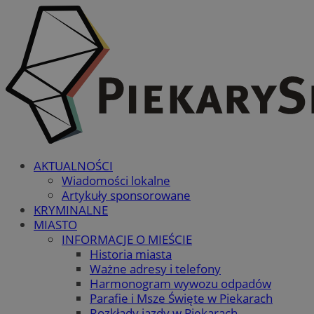
AKTUALNOŚCI
Wiadomości lokalne
Artykuły sponsorowane
KRYMINALNE
MIASTO
INFORMACJE O MIEŚCIE
Historia miasta
Ważne adresy i telefony
Harmonogram wywozu odpadów
Parafie i Msze Święte w Piekarach
Rozkłady jazdy w Piekarach