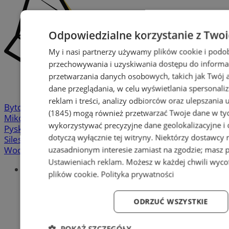
Odpowiedzialne korzystanie z Two
My i nasi partnerzy używamy plików cookie i podo
przechowywania i uzyskiwania dostępu do informa
przetwarzania danych osobowych, takich jak Twój ad
dane przeglądania, w celu wyświetlania spersonali
reklam i treści, analizy odbiorców oraz ulepszania 
Bytom
-
Chorzów
-
Gliwice
-
Katowice
-
Łaziska Górne
-
(1845)
mogą również przetwarzać Twoje dane w tych
Mikołów
-
Mysłowice
-
Orzesze
-
Piekary Śląskie
-
wykorzystywać precyzyjne dane geolokalizacyjne i
Pyskowice
-
Ruda Śląska
-
Rybnik
-
Siemianowice
-
dotyczą wyłącznie tej witryny. Niektórzy dostawcy
Silesia.info.pl
-
Sosnowiec
-
Świętochłowice
-
Tychy
-
Wodzisław
-
Zabrze
-
Żory
uzasadnionym interesie zamiast na zgodzie; masz 
Ustawieniach reklam
. Możesz w każdej chwili wyc
Portal
plików cookie
.
Polityka prywatności
Redakcja
Patronat medialny
Praktyki w silesia.info.pl
ODRZUĆ WSZYSTKIE
Regulaminy
Polityka prywatności
POKAŻ SZCZEGÓŁY