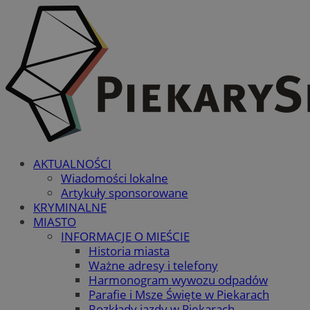
AKTUALNOŚCI
Wiadomości lokalne
Artykuły sponsorowane
KRYMINALNE
MIASTO
INFORMACJE O MIEŚCIE
Historia miasta
Ważne adresy i telefony
Harmonogram wywozu odpadów
Parafie i Msze Święte w Piekarach
Rozkłady jazdy w Piekarach