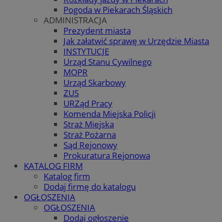
Pogoda w Piekarach Śląskich
ADMINISTRACJA
Prezydent miasta
Jak załatwić sprawę w Urzędzie Miasta
INSTYTUCJE
Urząd Stanu Cywilnego
MOPR
Urząd Skarbowy
ZUS
URZąd Pracy
Komenda Miejska Policji
Straż Miejska
Straż Pożarna
Sąd Rejonowy
Prokuratura Rejonowa
KATALOG FIRM
Katalog firm
Dodaj firmę do katalogu
OGŁOSZENIA
OGŁOSZENIA
Dodaj ogłoszenie