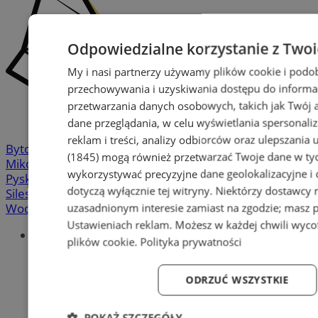
Odpowiedzialne korzystanie z Two
My i nasi partnerzy używamy plików cookie i podo
przechowywania i uzyskiwania dostępu do informa
przetwarzania danych osobowych, takich jak Twój ad
dane przeglądania, w celu wyświetlania spersonali
reklam i treści, analizy odbiorców oraz ulepszania 
Bytom
-
Chorzów
-
Gliwice
-
Katowice
-
Łaziska Górne
-
(1845)
mogą również przetwarzać Twoje dane w tych
Mikołów
-
Mysłowice
-
Orzesze
-
Piekary Śląskie
-
wykorzystywać precyzyjne dane geolokalizacyjne i
Pyskowice
-
Ruda Śląska
-
Rybnik
-
Siemianowice
-
dotyczą wyłącznie tej witryny. Niektórzy dostawcy
Silesia.info.pl
-
Sosnowiec
-
Świętochłowice
-
Tychy
-
Wodzisław
-
Zabrze
-
Żory
uzasadnionym interesie zamiast na zgodzie; masz 
Ustawieniach reklam
. Możesz w każdej chwili wyc
Portal
plików cookie
.
Polityka prywatności
Redakcja
Patronat medialny
Praktyki w silesia.info.pl
ODRZUĆ WSZYSTKIE
Regulaminy
Polityka prywatności
POKAŻ SZCZEGÓŁY