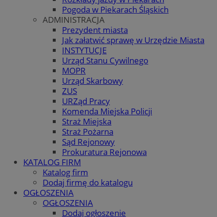
Pogoda w Piekarach Śląskich
ADMINISTRACJA
Prezydent miasta
Jak załatwić sprawę w Urzędzie Miasta
INSTYTUCJE
Urząd Stanu Cywilnego
MOPR
Urząd Skarbowy
ZUS
URZąd Pracy
Komenda Miejska Policji
Straż Miejska
Straż Pożarna
Sąd Rejonowy
Prokuratura Rejonowa
KATALOG FIRM
Katalog firm
Dodaj firmę do katalogu
OGŁOSZENIA
OGŁOSZENIA
Dodaj ogłoszenie