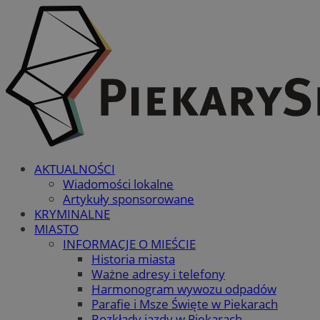
AKTUALNOŚCI
Wiadomości lokalne
Artykuły sponsorowane
KRYMINALNE
MIASTO
INFORMACJE O MIEŚCIE
Historia miasta
Ważne adresy i telefony
Harmonogram wywozu odpadów
Parafie i Msze Święte w Piekarach
Rozkłady jazdy w Piekarach