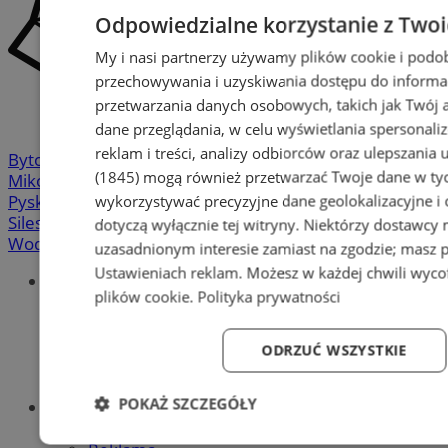
Odpowiedzialne korzystanie z Two
My i nasi partnerzy używamy plików cookie i podo
przechowywania i uzyskiwania dostępu do informa
przetwarzania danych osobowych, takich jak Twój ad
dane przeglądania, w celu wyświetlania spersonali
reklam i treści, analizy odbiorców oraz ulepszania 
Bytom
-
Chorzów
-
Gliwice
-
Katowice
-
Łaziska Górne
-
(1845)
mogą również przetwarzać Twoje dane w tych
Mikołów
-
Mysłowice
-
Orzesze
-
Piekary Śląskie
-
wykorzystywać precyzyjne dane geolokalizacyjne i
Pyskowice
-
Ruda Śląska
-
Rybnik
-
Siemianowice
-
Silesia.info.pl
-
Sosnowiec
-
Świętochłowice
-
Tychy
-
dotyczą wyłącznie tej witryny. Niektórzy dostawcy
Wodzisław
-
Zabrze
-
Żory
uzasadnionym interesie zamiast na zgodzie; masz 
Ustawieniach reklam
. Możesz w każdej chwili wyc
Portal
plików cookie
.
Polityka prywatności
Redakcja
Patronat medialny
Praktyki w silesia.info.pl
ODRZUĆ WSZYSTKIE
Regulaminy
Polityka prywatności
POKAŻ SZCZEGÓŁY
Oferta
Napisz do nas
Niezbędne
Wydajność
Targetowanie
Fun