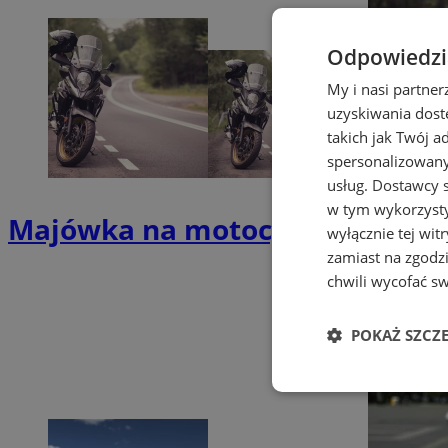
Odpowiedzia
My i nasi partne
uzyskiwania dost
takich jak Twój a
spersonalizowanyc
usług.
Dostawcy s
w tym wykorzysty
Majówka na motocyklu? Policja 
wyłącznie tej wi
zamiast na zgodz
chwili wycofać s
POKAŻ SZCZ
Niezbędne