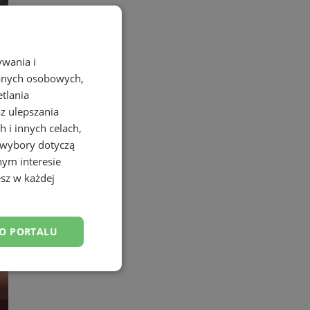
ywania i
danych osobowych,
etlania
az ulepszania
 i innych celach,
 wybory dotyczą
nym interesie
sz w każdej
DO PORTALU
esklasyfikowane