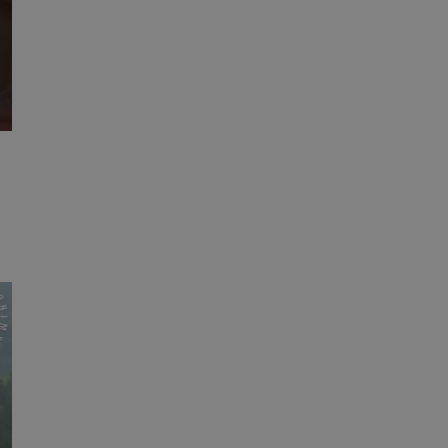
ane
owanie użytkownika i
j.
dentyfikator sesji.
dentyfikator sesji.
dentyfikator sesji.
informacje o
o preferencjach
czas korzystania z
tyczące polityki
, zapewniając ich
izytach. Dzięki
ponownie
cji, co zwiększa
jami ochrony