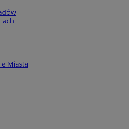
adów
arach
ie Miasta