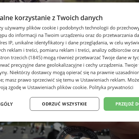
lne korzystanie z Twoich danych
rzy używamy plików cookie i podobnych technologii do przechow
ępu do informacji na Twoim urządzeniu oraz do przetwarzania 
dres IP, unikalne identyfikatory i dane przeglądania, w celu wyświ
h reklam i treści, pomiaru reklam i treści, analizy odbiorców or
tron trzecich (1845)
mogą również przetwarzać Twoje dane w tych
wać precyzyjne dane geolokalizacyjne i cechy urządzenia. Twoje
apeluje o ostrożność i rozsądek
tryny. Niektórzy dostawcy mogą opierać się na prawnie uzasadnio
ie; masz prawo sprzeciwić się temu w
Ustawieniach reklam
. Może
woją zgodę w
Ustawieniach plików cookie
.
Polityka prywatności
EGÓŁY
ODRZUĆ WSZYSTKIE
PRZEJDŹ 
Wydajność
Targetowanie
Funkcjonalność
Ni