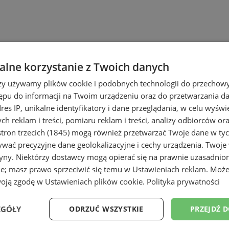
lne korzystanie z Twoich danych
rzy używamy plików cookie i podobnych technologii do przechow
ępu do informacji na Twoim urządzeniu oraz do przetwarzania 
dres IP, unikalne identyfikatory i dane przeglądania, w celu wyświ
h reklam i treści, pomiaru reklam i treści, analizy odbiorców or
tron trzecich (1845)
mogą również przetwarzać Twoje dane w tych
wać precyzyjne dane geolokalizacyjne i cechy urządzenia. Twoje
tryny. Niektórzy dostawcy mogą opierać się na prawnie uzasadnio
ie; masz prawo sprzeciwić się temu w
Ustawieniach reklam
. Może
woją zgodę w
Ustawieniach plików cookie
.
Polityka prywatności
EGÓŁY
ODRZUĆ WSZYSTKIE
PRZEJDŹ 