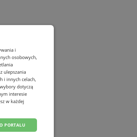
ywania i
danych osobowych,
etlania
az ulepszania
 i innych celach,
 wybory dotyczą
nym interesie
sz w każdej
DO PORTALU