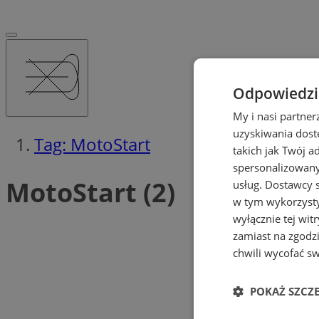
Odpowiedzia
My i nasi partne
uzyskiwania dost
Tag: MotoStart
takich jak Twój a
spersonalizowanyc
MotoStart (2)
usług.
Dostawcy s
w tym wykorzysty
wyłącznie tej wi
zamiast na zgodz
chwili wycofać s
POKAŻ SZCZ