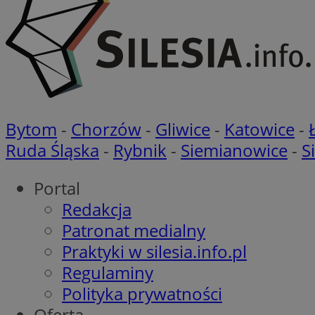
openstat_ui7qxbn
ustat_mscumsezXj6
ustat_h0XXxbtbr5aj
sa-user-id-v3
tuuid
__mguid_
tuuid
_clck
Bytom
-
Chorzów
-
Gliwice
-
Katowice
-
Ruda Śląska
-
Rybnik
-
Siemianowice
-
S
OAID
_clsk
ustat_5ei1p1pnc3n
Portal
__mguid_
Redakcja
IDE
Patronat medialny
sa-user-id-v3
Praktyki w silesia.info.pl
Regulaminy
DotomiTest
__eoi
Polityka prywatności
ustat_h8l7x7j14qX
ustat_zm9qrpqu0l
Oferta