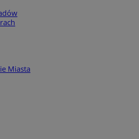
adów
arach
ie Miasta