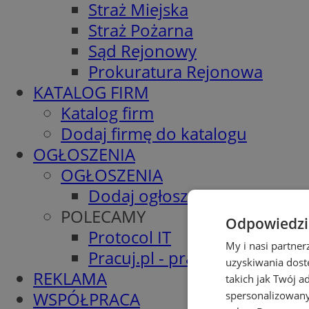
Straż Miejska
Straż Pożarna
Sąd Rejonowy
Prokuratura Rejonowa
KATALOG FIRM
Katalog firm
Dodaj firmę do katalogu
OGŁOSZENIA
OGŁOSZENIA
Dodaj ogłoszenie
POLECAMY
Odpowiedzia
Protocol IT
My i nasi partne
Pracuj.pl - praca w Piekarach
uzyskiwania dost
REKLAMA
takich jak Twój a
WSPÓŁPRACA
spersonalizowanyc