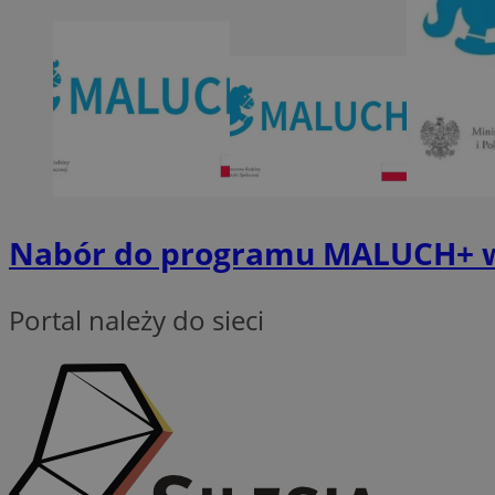
SessID
QeSessID
MvSessID
VISITOR_PRIVACY_
Nabór do programu MALUCH+ 
INGRESSCOOKIE
Portal należy do sieci
CookieScriptConse
__cf_bm