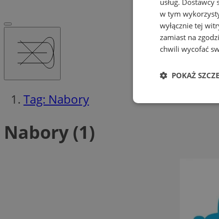
usług.
Dostawcy s
w tym wykorzysty
wyłącznie tej wi
zamiast na zgodz
chwili wycofać s
POKAŻ SZCZ
Tag: Nabory
Niezbędne
Nabory (1)
Ni
Niezbędne pliki cook
zarządzanie kontem. 
Nazwa