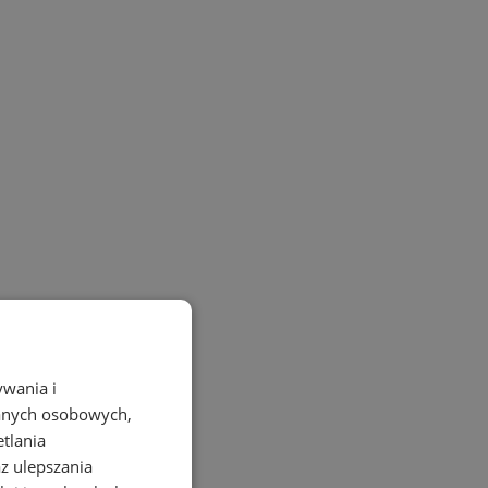
ywania i
danych osobowych,
etlania
az ulepszania