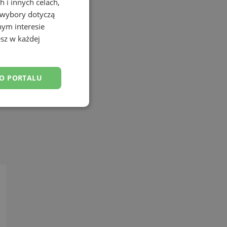
 i innych celach,
 wybory dotyczą
nym interesie
sz w każdej
DO PORTALU
esklasyfikowane
ane
owanie użytkownika i
j.