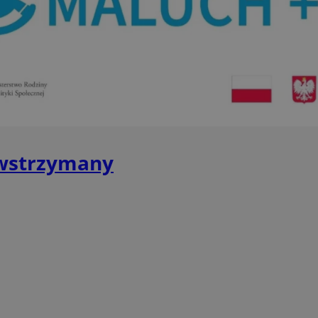
przechowywania
piekaryslaskie.com.pl
1 rok
Ten plik cookie przechowuje i
piekaryslaskie.com.pl
1 rok
Ten plik cookie przechowuje i
piekaryslaskie.com.pl
1 rok
Ten plik cookie przechowuje i
METADATA
5 miesięcy 4
Ten plik cookie przechowuje 
YouTube
tygodnie
zgodzie użytkownika oraz jeg
.youtube.com
dotyczących prywatności pod
witryny. Rejestruje wybory do
prywatności i ustawień zgody
przestrzeganie w kolejnych w
temu użytkownik nie musi 
wstrzymany
konfigurować swoich preferen
wygodę i zgodność z regulac
danych.
Sesja
Rejestruje, który klaster ser
NGINX Inc.
gościa. Jest to używane w ko
bh.contextweb.com
równoważenia obciążenia w c
doświadczenia użytkownika.
Google Privacy Policy
nt
4 tygodnie 2 dni
Ten plik cookie jest używany
CookieScript
Cookie-Script.com do zapam
piekaryslaskie.com.pl
preferencji dotyczących zgo
pliki cookie. Jest to koniecz
Cookie-Script.com działał po
29 minut 59
Ten plik cookie służy do rozró
Cloudflare Inc.
sekund
botów. Jest to korzystne dla 