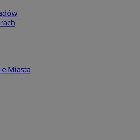
adów
arach
ie Miasta