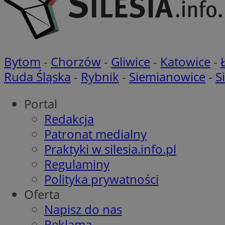
Nazwa
Bytom
-
Chorzów
-
Gliwice
-
Katowice
-
Pro
Nazwa
Nazwa
Do
Nazwa
Ruda Śląska
-
Rybnik
-
Siemianowice
-
S
openstat_gid
ustat_gid
google_push
.bi
ustat_3zn4uzjz1qh
__Secure-
ROLLOUT_TOKEN
Portal
openstat_ui7qxbn
Redakcja
ustat_mscumsezXj6
Patronat medialny
ustat_h0XXxbtbr5aj
sa-user-id-v3
Praktyki w silesia.info.pl
tuuid
__mguid_
Regulaminy
Polityka prywatności
tuuid
_clck
Oferta
OAID
Napisz do nas
_clsk
ustat_5ei1p1pnc3n
Reklama