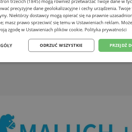
tron trzecich (1845)
mogą również przetwarzać Twoje dane w tych
wać precyzyjne dane geolokalizacyjne i cechy urządzenia. Twoje
tryny. Niektórzy dostawcy mogą opierać się na prawnie uzasadnio
ie; masz prawo sprzeciwić się temu w
Ustawieniach reklam
. Może
woją zgodę w
Ustawieniach plików cookie
.
Polityka prywatności
EGÓŁY
ODRZUĆ WSZYSTKIE
PRZEJDŹ 
Wydajność
Targetowanie
Funkcjonalność
Ni
ezbędne
Wydajność
Targetowanie
Funkcjonalność
Niesklasyfikow
ie umożliwiają korzystanie z podstawowych funkcji strony internetowej, takich jak log
Bez niezbędnych plików cookie nie można prawidłowo korzystać ze strony internetowe
Okres
Provider
/
Domena
Opis