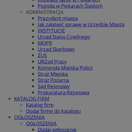
Pogoda w Piekarach Śląskich
ADMINISTRACJA
Prezydent miasta
Jak załatwić sprawę w Urzędzie Miasta
INSTYTUCJE
Urząd Stanu Cywilnego
MOPR
Urząd Skarbowy
ZUS
URZąd Pracy
Komenda Miejska Policji
Straż Miejska
Straż Pożarna
Sąd Rejonowy
Prokuratura Rejonowa
KATALOG FIRM
Katalog firm
Dodaj firmę do katalogu
OGŁOSZENIA
OGŁOSZENIA
Dodaj ogłoszenie