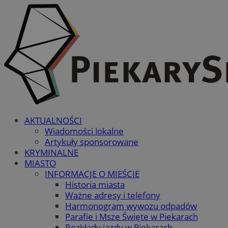
AKTUALNOŚCI
Wiadomości lokalne
Artykuły sponsorowane
KRYMINALNE
MIASTO
INFORMACJE O MIEŚCIE
Historia miasta
Ważne adresy i telefony
Harmonogram wywozu odpadów
Parafie i Msze Święte w Piekarach
Rozkłady jazdy w Piekarach