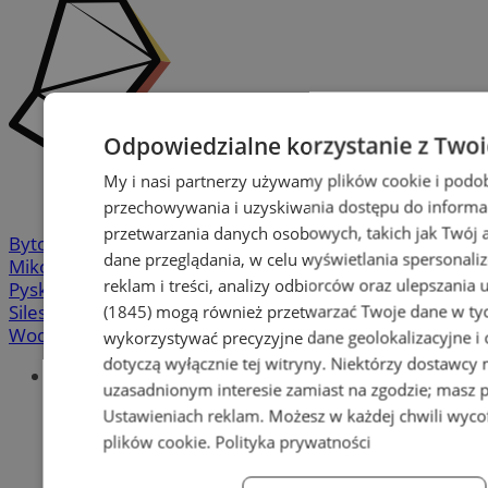
Odpowiedzialne korzystanie z Two
My i nasi partnerzy używamy plików cookie i podo
przechowywania i uzyskiwania dostępu do informa
przetwarzania danych osobowych, takich jak Twój ad
Bytom
-
Chorzów
-
Gliwice
-
Katowice
-
Łaziska Górne
-
dane przeglądania, w celu wyświetlania spersonali
Mikołów
-
Mysłowice
-
Orzesze
-
Piekary Śląskie
-
reklam i treści, analizy odbiorców oraz ulepszania 
Pyskowice
-
Ruda Śląska
-
Rybnik
-
Siemianowice
-
Silesia.info.pl
-
Sosnowiec
-
Świętochłowice
-
Tychy
-
(1845)
mogą również przetwarzać Twoje dane w tych
Wodzisław
-
Zabrze
-
Żory
wykorzystywać precyzyjne dane geolokalizacyjne i
dotyczą wyłącznie tej witryny. Niektórzy dostawcy
Portal
uzasadnionym interesie zamiast na zgodzie; masz 
Redakcja
Ustawieniach reklam
. Możesz w każdej chwili wyc
Patronat medialny
plików cookie
.
Polityka prywatności
Praktyki w silesia.info.pl
Regulaminy