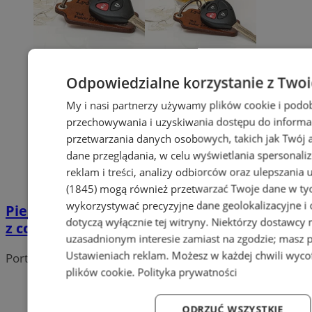
Odpowiedzialne korzystanie z Two
My i nasi partnerzy używamy plików cookie i podo
przechowywania i uzyskiwania dostępu do informa
przetwarzania danych osobowych, takich jak Twój ad
dane przeglądania, w celu wyświetlania spersonali
reklam i treści, analizy odbiorców oraz ulepszania 
(1845)
mogą również przetwarzać Twoje dane w tych
wykorzystywać precyzyjne dane geolokalizacyjne i
Piekarska policja zatrzymała nietrzeźwego
dotyczą wyłącznie tej witryny. Niektórzy dostawcy
z cofniętymi uprawnieniami
uzasadnionym interesie zamiast na zgodzie; masz 
Ustawieniach reklam
. Możesz w każdej chwili wyc
Portal należy do sieci
plików cookie
.
Polityka prywatności
ODRZUĆ WSZYSTKIE