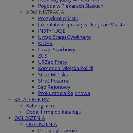
Pogoda w Piekarach Śląskich
ADMINISTRACJA
Prezydent miasta
Jak załatwić sprawę w Urzędzie Miasta
INSTYTUCJE
Urząd Stanu Cywilnego
MOPR
Urząd Skarbowy
ZUS
URZąd Pracy
Komenda Miejska Policji
Straż Miejska
Straż Pożarna
Sąd Rejonowy
Prokuratura Rejonowa
KATALOG FIRM
Katalog firm
Dodaj firmę do katalogu
OGŁOSZENIA
OGŁOSZENIA
Dodaj ogłoszenie