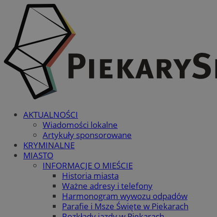
AKTUALNOŚCI
Wiadomości lokalne
Artykuły sponsorowane
KRYMINALNE
MIASTO
INFORMACJE O MIEŚCIE
Historia miasta
Ważne adresy i telefony
Harmonogram wywozu odpadów
Parafie i Msze Święte w Piekarach
Rozkłady jazdy w Piekarach