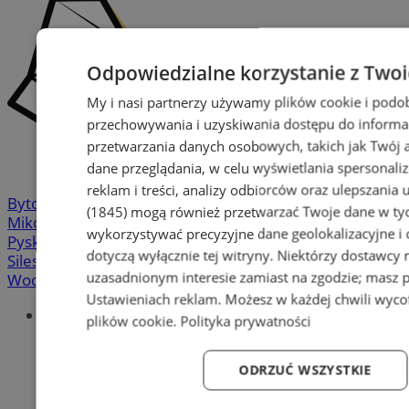
Odpowiedzialne korzystanie z Two
My i nasi partnerzy używamy plików cookie i podo
przechowywania i uzyskiwania dostępu do informa
przetwarzania danych osobowych, takich jak Twój ad
dane przeglądania, w celu wyświetlania spersonali
reklam i treści, analizy odbiorców oraz ulepszania 
Bytom
-
Chorzów
-
Gliwice
-
Katowice
-
Łaziska Górne
-
(1845)
mogą również przetwarzać Twoje dane w tych
Mikołów
-
Mysłowice
-
Orzesze
-
Piekary Śląskie
-
wykorzystywać precyzyjne dane geolokalizacyjne i
Pyskowice
-
Ruda Śląska
-
Rybnik
-
Siemianowice
-
dotyczą wyłącznie tej witryny. Niektórzy dostawcy
Silesia.info.pl
-
Sosnowiec
-
Świętochłowice
-
Tychy
-
uzasadnionym interesie zamiast na zgodzie; masz 
Wodzisław
-
Zabrze
-
Żory
Ustawieniach reklam
. Możesz w każdej chwili wyc
Portal
plików cookie
.
Polityka prywatności
Redakcja
Patronat medialny
ODRZUĆ WSZYSTKIE
Praktyki w silesia.info.pl
Regulaminy