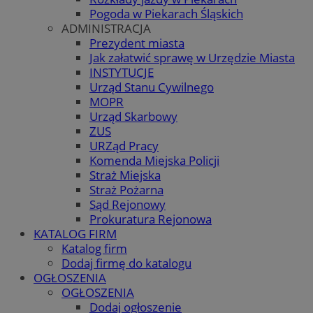
Pogoda w Piekarach Śląskich
ADMINISTRACJA
Prezydent miasta
Jak załatwić sprawę w Urzędzie Miasta
INSTYTUCJE
Urząd Stanu Cywilnego
MOPR
Urząd Skarbowy
ZUS
URZąd Pracy
Komenda Miejska Policji
Straż Miejska
Straż Pożarna
Sąd Rejonowy
Prokuratura Rejonowa
KATALOG FIRM
Katalog firm
Dodaj firmę do katalogu
OGŁOSZENIA
OGŁOSZENIA
Dodaj ogłoszenie