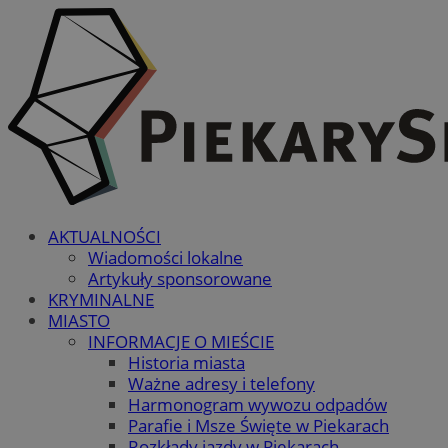
AKTUALNOŚCI
Wiadomości lokalne
Artykuły sponsorowane
KRYMINALNE
MIASTO
INFORMACJE O MIEŚCIE
Historia miasta
Ważne adresy i telefony
Harmonogram wywozu odpadów
Parafie i Msze Święte w Piekarach
Rozkłady jazdy w Piekarach