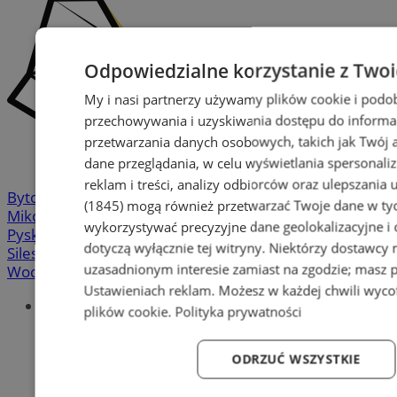
Odpowiedzialne korzystanie z Two
My i nasi partnerzy używamy plików cookie i podo
przechowywania i uzyskiwania dostępu do informa
przetwarzania danych osobowych, takich jak Twój ad
dane przeglądania, w celu wyświetlania spersonali
reklam i treści, analizy odbiorców oraz ulepszania 
Bytom
-
Chorzów
-
Gliwice
-
Katowice
-
Łaziska Górne
-
(1845)
mogą również przetwarzać Twoje dane w tych
Mikołów
-
Mysłowice
-
Orzesze
-
Piekary Śląskie
-
wykorzystywać precyzyjne dane geolokalizacyjne i
Pyskowice
-
Ruda Śląska
-
Rybnik
-
Siemianowice
-
dotyczą wyłącznie tej witryny. Niektórzy dostawcy
Silesia.info.pl
-
Sosnowiec
-
Świętochłowice
-
Tychy
-
uzasadnionym interesie zamiast na zgodzie; masz 
Wodzisław
-
Zabrze
-
Żory
Ustawieniach reklam
. Możesz w każdej chwili wyc
Portal
plików cookie
.
Polityka prywatności
Redakcja
Patronat medialny
ODRZUĆ WSZYSTKIE
Praktyki w silesia.info.pl
Regulaminy