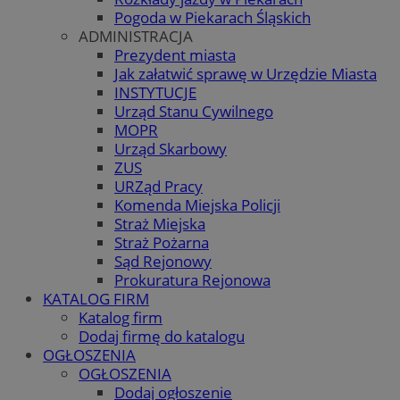
Pogoda w Piekarach Śląskich
ADMINISTRACJA
Prezydent miasta
Jak załatwić sprawę w Urzędzie Miasta
INSTYTUCJE
Urząd Stanu Cywilnego
MOPR
Urząd Skarbowy
ZUS
URZąd Pracy
Komenda Miejska Policji
Straż Miejska
Straż Pożarna
Sąd Rejonowy
Prokuratura Rejonowa
KATALOG FIRM
Katalog firm
Dodaj firmę do katalogu
OGŁOSZENIA
OGŁOSZENIA
Dodaj ogłoszenie