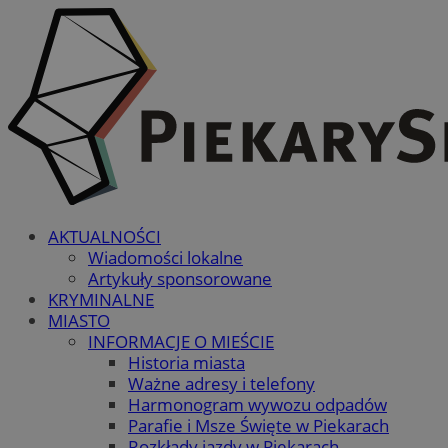
AKTUALNOŚCI
Wiadomości lokalne
Artykuły sponsorowane
KRYMINALNE
MIASTO
INFORMACJE O MIEŚCIE
Historia miasta
Ważne adresy i telefony
Harmonogram wywozu odpadów
Parafie i Msze Święte w Piekarach
Rozkłady jazdy w Piekarach