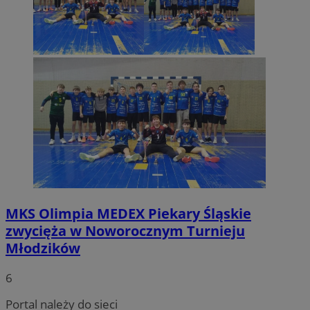
MKS Olimpia MEDEX Piekary Śląskie
zwycięża w Noworocznym Turnieju
Młodzików
6
Portal należy do sieci