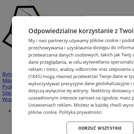
Odpowiedzialne korzystanie z Two
My i nasi partnerzy używamy plików cookie i podo
przechowywania i uzyskiwania dostępu do informa
przetwarzania danych osobowych, takich jak Twój ad
dane przeglądania, w celu wyświetlania spersonali
reklam i treści, analizy odbiorców oraz ulepszania 
Bytom
-
Chorzów
-
Gliwice
-
Katowice
-
Łaziska Górne
-
(1845)
mogą również przetwarzać Twoje dane w tych
Mikołów
-
Mysłowice
-
Orzesze
-
Piekary Śląskie
-
wykorzystywać precyzyjne dane geolokalizacyjne i
Pyskowice
-
Ruda Śląska
-
Rybnik
-
Siemianowice
-
dotyczą wyłącznie tej witryny. Niektórzy dostawcy
Silesia.info.pl
-
Sosnowiec
-
Świętochłowice
-
Tychy
-
uzasadnionym interesie zamiast na zgodzie; masz 
Wodzisław
-
Zabrze
-
Żory
Ustawieniach reklam
. Możesz w każdej chwili wyc
Portal
plików cookie
.
Polityka prywatności
Redakcja
Patronat medialny
ODRZUĆ WSZYSTKIE
Praktyki w silesia.info.pl