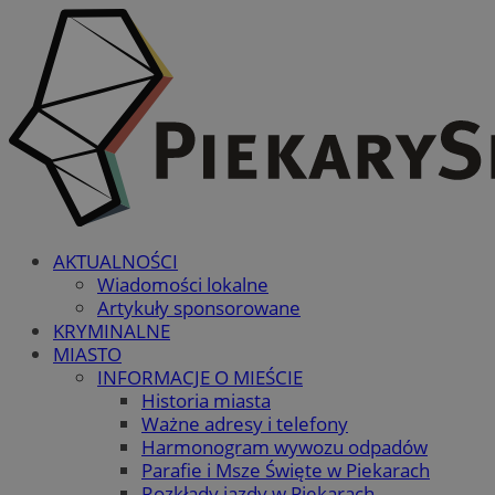
AKTUALNOŚCI
Wiadomości lokalne
Artykuły sponsorowane
KRYMINALNE
MIASTO
INFORMACJE O MIEŚCIE
Historia miasta
Ważne adresy i telefony
Harmonogram wywozu odpadów
Parafie i Msze Święte w Piekarach
Rozkłady jazdy w Piekarach