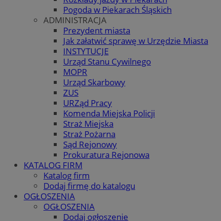
Pogoda w Piekarach Śląskich
ADMINISTRACJA
Prezydent miasta
Jak załatwić sprawę w Urzędzie Miasta
INSTYTUCJE
Urząd Stanu Cywilnego
MOPR
Urząd Skarbowy
ZUS
URZąd Pracy
Komenda Miejska Policji
Straż Miejska
Straż Pożarna
Sąd Rejonowy
Prokuratura Rejonowa
KATALOG FIRM
Katalog firm
Dodaj firmę do katalogu
OGŁOSZENIA
OGŁOSZENIA
Dodaj ogłoszenie