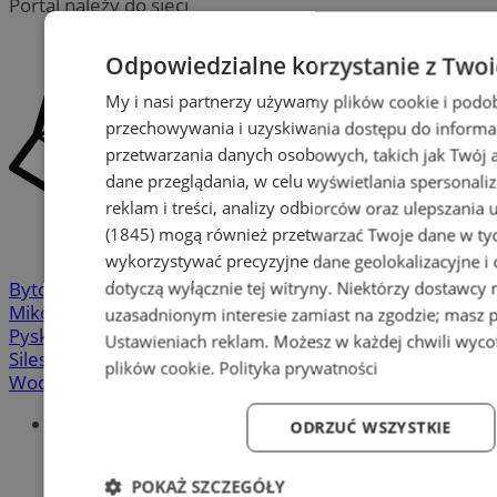
Portal należy do sieci
Odpowiedzialne korzystanie z Two
My i nasi partnerzy używamy plików cookie i podo
przechowywania i uzyskiwania dostępu do informa
przetwarzania danych osobowych, takich jak Twój ad
dane przeglądania, w celu wyświetlania spersonali
reklam i treści, analizy odbiorców oraz ulepszania 
(1845)
mogą również przetwarzać Twoje dane w tych
wykorzystywać precyzyjne dane geolokalizacyjne i
Bytom
-
Chorzów
-
Gliwice
-
Katowice
-
Łaziska Górne
-
dotyczą wyłącznie tej witryny. Niektórzy dostawcy
Mikołów
-
Mysłowice
-
Orzesze
-
Piekary Śląskie
-
uzasadnionym interesie zamiast na zgodzie; masz 
Pyskowice
-
Ruda Śląska
-
Rybnik
-
Siemianowice
-
Ustawieniach reklam
. Możesz w każdej chwili wyc
Silesia.info.pl
-
Sosnowiec
-
Świętochłowice
-
Tychy
-
plików cookie
.
Polityka prywatności
Wodzisław
-
Zabrze
-
Żory
Portal
ODRZUĆ WSZYSTKIE
Redakcja
Patronat medialny
POKAŻ SZCZEGÓŁY
Praktyki w silesia.info.pl