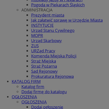
Pogoda w Piekarach Śląskich
ADMINISTRACJA
Prezydent miasta
Jak załatwić sprawę w Urzędzie Miasta
INSTYTUCJE
Urząd Stanu Cywilnego
MOPR
Urząd Skarbowy
ZUS
URZąd Pracy
Komenda Miejska Policji
Straż Miejska
Straż Pożarna
Sąd Rejonowy
Prokuratura Rejonowa
KATALOG FIRM
Katalog firm
Dodaj firmę do katalogu
OGŁOSZENIA
OGŁOSZENIA
Dodaj ogłoszenie