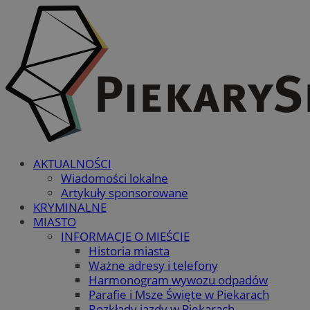
AKTUALNOŚCI
Wiadomości lokalne
Artykuły sponsorowane
KRYMINALNE
MIASTO
INFORMACJE O MIEŚCIE
Historia miasta
Ważne adresy i telefony
Harmonogram wywozu odpadów
Parafie i Msze Święte w Piekarach
Rozkłady jazdy w Piekarach