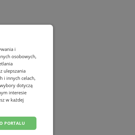
ywania i
danych osobowych,
etlania
az ulepszania
 i innych celach,
 wybory dotyczą
nym interesie
sz w każdej
DO PORTALU