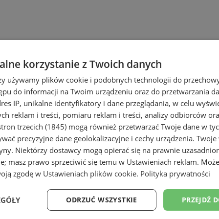
lne korzystanie z Twoich danych
rzy używamy plików cookie i podobnych technologii do przechow
ępu do informacji na Twoim urządzeniu oraz do przetwarzania 
dres IP, unikalne identyfikatory i dane przeglądania, w celu wyświ
h reklam i treści, pomiaru reklam i treści, analizy odbiorców or
tron trzecich (1845)
mogą również przetwarzać Twoje dane w tych
wać precyzyjne dane geolokalizacyjne i cechy urządzenia. Twoje
tryny. Niektórzy dostawcy mogą opierać się na prawnie uzasadnio
ie; masz prawo sprzeciwić się temu w
Ustawieniach reklam
. Może
woją zgodę w
Ustawieniach plików cookie
.
Polityka prywatności
EGÓŁY
ODRZUĆ WSZYSTKIE
PRZEJDŹ 