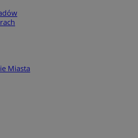
adów
arach
ie Miasta