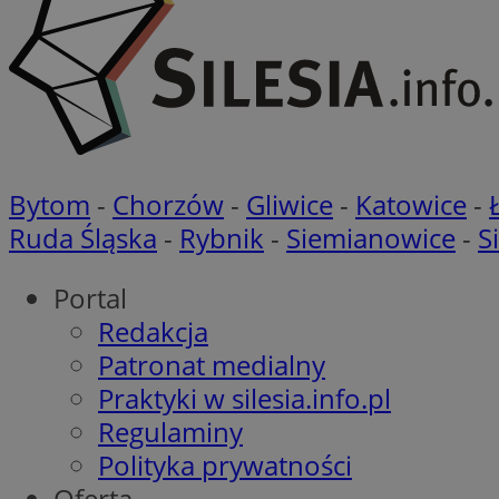
openstat_ui7qxbn
ustat_mscumsezXj6
ustat_h0XXxbtbr5aj
sa-user-id-v3
tuuid
__mguid_
tuuid
_clck
Bytom
-
Chorzów
-
Gliwice
-
Katowice
-
Ruda Śląska
-
Rybnik
-
Siemianowice
-
S
OAID
_clsk
ustat_5ei1p1pnc3n
Portal
__mguid_
Redakcja
IDE
Patronat medialny
sa-user-id-v3
Praktyki w silesia.info.pl
Regulaminy
DotomiTest
__eoi
Polityka prywatności
ustat_h8l7x7j14qX
ustat_zm9qrpqu0l
Oferta