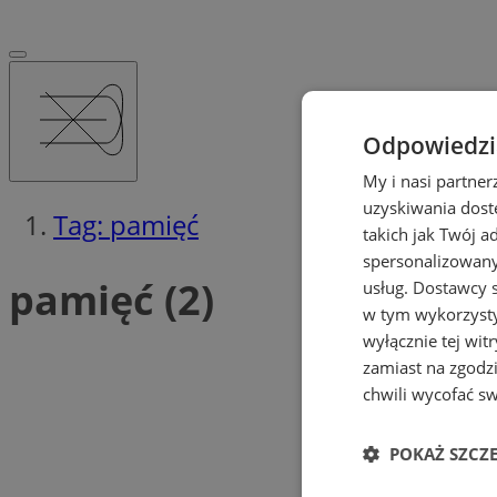
Odpowiedzia
My i nasi partne
uzyskiwania dost
Tag: pamięć
takich jak Twój a
spersonalizowanyc
pamięć (2)
usług.
Dostawcy s
w tym wykorzysty
wyłącznie tej wi
zamiast na zgodz
chwili wycofać s
POKAŻ SZCZ