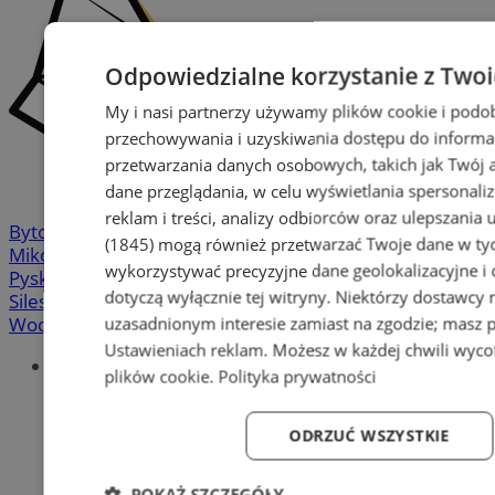
Odpowiedzialne korzystanie z Two
My i nasi partnerzy używamy plików cookie i podo
przechowywania i uzyskiwania dostępu do informa
przetwarzania danych osobowych, takich jak Twój ad
dane przeglądania, w celu wyświetlania spersonali
reklam i treści, analizy odbiorców oraz ulepszania 
Bytom
-
Chorzów
-
Gliwice
-
Katowice
-
Łaziska Górne
-
(1845)
mogą również przetwarzać Twoje dane w tych
Mikołów
-
Mysłowice
-
Orzesze
-
Piekary Śląskie
-
wykorzystywać precyzyjne dane geolokalizacyjne i
Pyskowice
-
Ruda Śląska
-
Rybnik
-
Siemianowice
-
dotyczą wyłącznie tej witryny. Niektórzy dostawcy
Silesia.info.pl
-
Sosnowiec
-
Świętochłowice
-
Tychy
-
Wodzisław
-
Zabrze
-
Żory
uzasadnionym interesie zamiast na zgodzie; masz 
Ustawieniach reklam
. Możesz w każdej chwili wyc
Portal
plików cookie
.
Polityka prywatności
Redakcja
Patronat medialny
Praktyki w silesia.info.pl
ODRZUĆ WSZYSTKIE
Regulaminy
Polityka prywatności
POKAŻ SZCZEGÓŁY