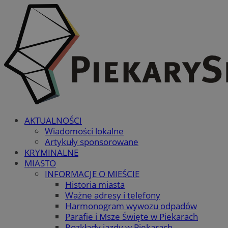
AKTUALNOŚCI
Wiadomości lokalne
Artykuły sponsorowane
KRYMINALNE
MIASTO
INFORMACJE O MIEŚCIE
Historia miasta
Ważne adresy i telefony
Harmonogram wywozu odpadów
Parafie i Msze Święte w Piekarach
Rozkłady jazdy w Piekarach