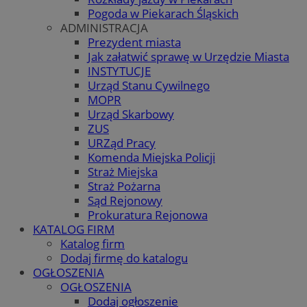
Pogoda w Piekarach Śląskich
ADMINISTRACJA
Prezydent miasta
Jak załatwić sprawę w Urzędzie Miasta
INSTYTUCJE
Urząd Stanu Cywilnego
MOPR
Urząd Skarbowy
ZUS
URZąd Pracy
Komenda Miejska Policji
Straż Miejska
Straż Pożarna
Sąd Rejonowy
Prokuratura Rejonowa
KATALOG FIRM
Katalog firm
Dodaj firmę do katalogu
OGŁOSZENIA
OGŁOSZENIA
Dodaj ogłoszenie