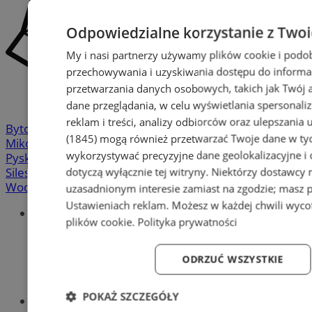
Odpowiedzialne korzystanie z Two
My i nasi partnerzy używamy plików cookie i podo
przechowywania i uzyskiwania dostępu do informa
przetwarzania danych osobowych, takich jak Twój ad
dane przeglądania, w celu wyświetlania spersonali
reklam i treści, analizy odbiorców oraz ulepszania 
Bytom
-
Chorzów
-
Gliwice
-
Katowice
-
Łaziska Górne
-
(1845)
mogą również przetwarzać Twoje dane w tych
Mikołów
-
Mysłowice
-
Orzesze
-
Piekary Śląskie
-
wykorzystywać precyzyjne dane geolokalizacyjne i
Pyskowice
-
Ruda Śląska
-
Rybnik
-
Siemianowice
-
dotyczą wyłącznie tej witryny. Niektórzy dostawcy
Silesia.info.pl
-
Sosnowiec
-
Świętochłowice
-
Tychy
-
Wodzisław
-
Zabrze
-
Żory
uzasadnionym interesie zamiast na zgodzie; masz 
Ustawieniach reklam
. Możesz w każdej chwili wyc
Portal
plików cookie
.
Polityka prywatności
Redakcja
Patronat medialny
Praktyki w silesia.info.pl
ODRZUĆ WSZYSTKIE
Regulaminy
Polityka prywatności
POKAŻ SZCZEGÓŁY
Oferta