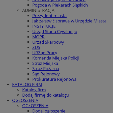
Pogoda w Piekarach Śląskich
ADMINISTRACJA
Prezydent miasta
Jak załatwić sprawę w Urzędzie Miasta
INSTYTUCJE
Urząd Stanu Cywilnego
MOPR
Urząd Skarbowy
ZUS
URZąd Pracy
Komenda Miejska Policji
Straż Miejska
Straż Pożarna
Sąd Rejonowy
Prokuratura Rejonowa
KATALOG FIRM
Katalog firm
Dodaj firmę do katalogu
OGŁOSZENIA
OGŁOSZENIA
Dodaj ogłoszenie