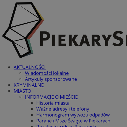
AKTUALNOŚCI
Wiadomości lokalne
Artykuły sponsorowane
KRYMINALNE
MIASTO
INFORMACJE O MIEŚCIE
Historia miasta
Ważne adresy i telefony
Harmonogram wywozu odpadów
Parafie i Msze Święte w Piekarach
Rozkłady jazdy w Piekarach