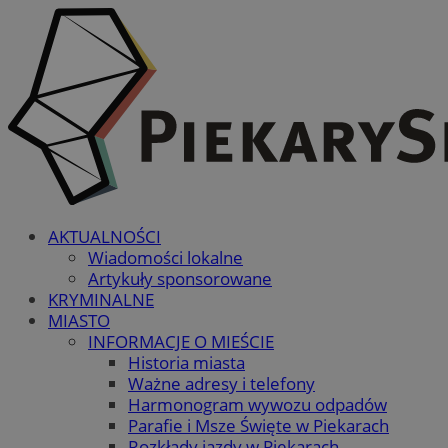
AKTUALNOŚCI
Wiadomości lokalne
Artykuły sponsorowane
KRYMINALNE
MIASTO
INFORMACJE O MIEŚCIE
Historia miasta
Ważne adresy i telefony
Harmonogram wywozu odpadów
Parafie i Msze Święte w Piekarach
Rozkłady jazdy w Piekarach