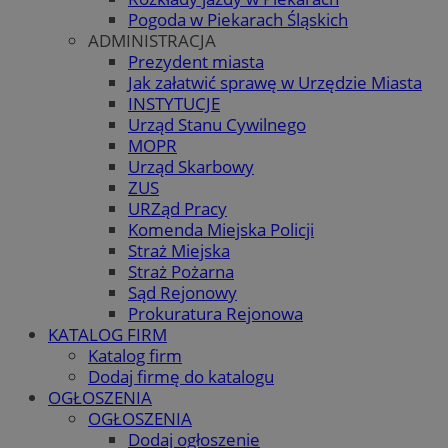
Pogoda w Piekarach Śląskich
ADMINISTRACJA
Prezydent miasta
Jak załatwić sprawę w Urzędzie Miasta
INSTYTUCJE
Urząd Stanu Cywilnego
MOPR
Urząd Skarbowy
ZUS
URZąd Pracy
Komenda Miejska Policji
Straż Miejska
Straż Pożarna
Sąd Rejonowy
Prokuratura Rejonowa
KATALOG FIRM
Katalog firm
Dodaj firmę do katalogu
OGŁOSZENIA
OGŁOSZENIA
Dodaj ogłoszenie