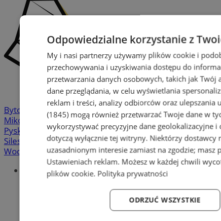
Odpowiedzialne korzystanie z Two
My i nasi partnerzy używamy plików cookie i podo
przechowywania i uzyskiwania dostępu do informa
przetwarzania danych osobowych, takich jak Twój ad
dane przeglądania, w celu wyświetlania spersonali
reklam i treści, analizy odbiorców oraz ulepszania 
Bytom
-
Chorzów
-
Gliwice
-
Katowice
-
Łaziska Górne
-
(1845)
mogą również przetwarzać Twoje dane w tych
Mikołów
-
Mysłowice
-
Orzesze
-
Piekary Śląskie
-
wykorzystywać precyzyjne dane geolokalizacyjne i
Pyskowice
-
Ruda Śląska
-
Rybnik
-
Siemianowice
-
dotyczą wyłącznie tej witryny. Niektórzy dostawcy
Silesia.info.pl
-
Sosnowiec
-
Świętochłowice
-
Tychy
-
uzasadnionym interesie zamiast na zgodzie; masz 
Wodzisław
-
Zabrze
-
Żory
Ustawieniach reklam
. Możesz w każdej chwili wyc
Portal
plików cookie
.
Polityka prywatności
Redakcja
Patronat medialny
ODRZUĆ WSZYSTKIE
Praktyki w silesia.info.pl
Regulaminy