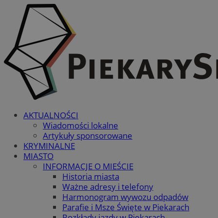
AKTUALNOŚCI
Wiadomości lokalne
Artykuły sponsorowane
KRYMINALNE
MIASTO
INFORMACJE O MIEŚCIE
Historia miasta
Ważne adresy i telefony
Harmonogram wywozu odpadów
Parafie i Msze Święte w Piekarach
Rozkłady jazdy w Piekarach