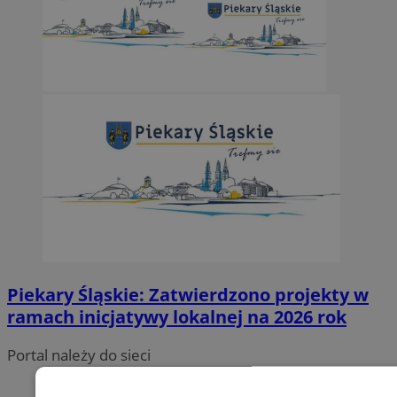
Piekary Śląskie: Zatwierdzono projekty w
ramach inicjatywy lokalnej na 2026 rok
Portal należy do sieci