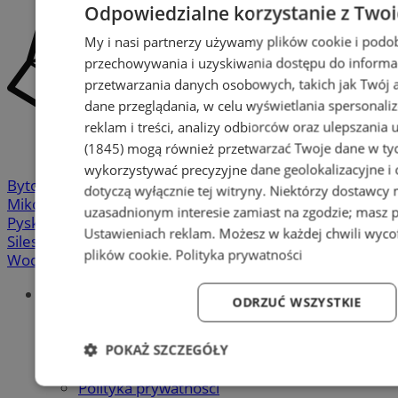
Odpowiedzialne korzystanie z Two
My i nasi partnerzy używamy plików cookie i podo
przechowywania i uzyskiwania dostępu do informa
przetwarzania danych osobowych, takich jak Twój ad
dane przeglądania, w celu wyświetlania spersonali
reklam i treści, analizy odbiorców oraz ulepszania 
(1845)
mogą również przetwarzać Twoje dane w tych
wykorzystywać precyzyjne dane geolokalizacyjne i
Bytom
-
Chorzów
-
Gliwice
-
Katowice
-
Łaziska Górne
-
dotyczą wyłącznie tej witryny. Niektórzy dostawcy
Mikołów
-
Mysłowice
-
Orzesze
-
Piekary Śląskie
-
uzasadnionym interesie zamiast na zgodzie; masz 
Pyskowice
-
Ruda Śląska
-
Rybnik
-
Siemianowice
-
Ustawieniach reklam
. Możesz w każdej chwili wyc
Silesia.info.pl
-
Sosnowiec
-
Świętochłowice
-
Tychy
-
plików cookie
.
Polityka prywatności
Wodzisław
-
Zabrze
-
Żory
Portal
ODRZUĆ WSZYSTKIE
Redakcja
Patronat medialny
Praktyki w silesia.info.pl
POKAŻ SZCZEGÓŁY
Regulaminy
Polityka prywatności
Niezbędne
Wydajność
Targetowanie
Fun