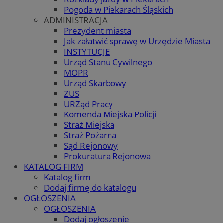
Pogoda w Piekarach Śląskich
ADMINISTRACJA
Prezydent miasta
Jak załatwić sprawę w Urzędzie Miasta
INSTYTUCJE
Urząd Stanu Cywilnego
MOPR
Urząd Skarbowy
ZUS
URZąd Pracy
Komenda Miejska Policji
Straż Miejska
Straż Pożarna
Sąd Rejonowy
Prokuratura Rejonowa
KATALOG FIRM
Katalog firm
Dodaj firmę do katalogu
OGŁOSZENIA
OGŁOSZENIA
Dodaj ogłoszenie