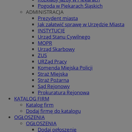
Pogoda w Piekarach Śląskich
ADMINISTRACJA
Prezydent miasta
Jak załatwić sprawę w Urzędzie Miasta
INSTYTUCJE
Urząd Stanu Cywilnego
MOPR
Urząd Skarbowy
ZUS
URZąd Pracy
Komenda Miejska Policji
Straż Miejska
Straż Pożarna
Sąd Rejonowy
Prokuratura Rejonowa
KATALOG FIRM
Katalog firm
Dodaj firmę do katalogu
OGŁOSZENIA
OGŁOSZENIA
Dodaj ogłoszenie