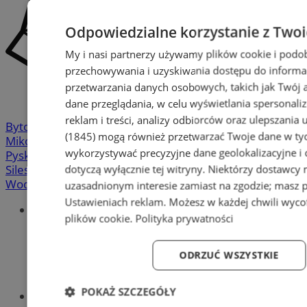
Odpowiedzialne korzystanie z Two
My i nasi partnerzy używamy plików cookie i podo
przechowywania i uzyskiwania dostępu do informa
przetwarzania danych osobowych, takich jak Twój ad
dane przeglądania, w celu wyświetlania spersonali
reklam i treści, analizy odbiorców oraz ulepszania 
Bytom
-
Chorzów
-
Gliwice
-
Katowice
-
Łaziska Górne
-
(1845)
mogą również przetwarzać Twoje dane w tych
Mikołów
-
Mysłowice
-
Orzesze
-
Piekary Śląskie
-
wykorzystywać precyzyjne dane geolokalizacyjne i
Pyskowice
-
Ruda Śląska
-
Rybnik
-
Siemianowice
-
dotyczą wyłącznie tej witryny. Niektórzy dostawcy
Silesia.info.pl
-
Sosnowiec
-
Świętochłowice
-
Tychy
-
Wodzisław
-
Zabrze
-
Żory
uzasadnionym interesie zamiast na zgodzie; masz 
Ustawieniach reklam
. Możesz w każdej chwili wyc
Portal
plików cookie
.
Polityka prywatności
Redakcja
Patronat medialny
Praktyki w silesia.info.pl
ODRZUĆ WSZYSTKIE
Regulaminy
Polityka prywatności
POKAŻ SZCZEGÓŁY
Oferta