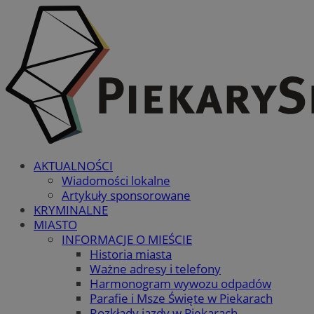
AKTUALNOŚCI
Wiadomości lokalne
Artykuły sponsorowane
KRYMINALNE
MIASTO
INFORMACJE O MIEŚCIE
Historia miasta
Ważne adresy i telefony
Harmonogram wywozu odpadów
Parafie i Msze Święte w Piekarach
Rozkłady jazdy w Piekarach