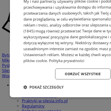
My i nasi partnerzy używamy plików cookie i podo
przechowywania i uzyskiwania dostępu do informa
przetwarzania danych osobowych, takich jak Twój ad
dane przeglądania, w celu wyświetlania spersonali
reklam i treści, analizy odbiorców oraz ulepszania 
(1845)
mogą również przetwarzać Twoje dane w tych
wykorzystywać precyzyjne dane geolokalizacyjne i
dotyczą wyłącznie tej witryny. Niektórzy dostawcy
uzasadnionym interesie zamiast na zgodzie; masz 
Bytom
-
Chorzów
-
Gliwice
-
Katowice
-
Łaziska Górne
-
Ustawieniach reklam
. Możesz w każdej chwili wyc
Mikołów
-
Mysłowice
-
Orzesze
-
Piekary Śląskie
-
plików cookie
.
Polityka prywatności
Pyskowice
-
Ruda Śląska
-
Rybnik
-
Siemianowice
-
Silesia.info.pl
-
Sosnowiec
-
Świętochłowice
-
Tychy
-
ODRZUĆ WSZYSTKIE
Wodzisław
-
Zabrze
-
Żory
Portal
POKAŻ SZCZEGÓŁY
Redakcja
Patronat medialny
Niezbędne
Wydajność
Targetowanie
Fun
Praktyki w silesia.info.pl
Regulaminy