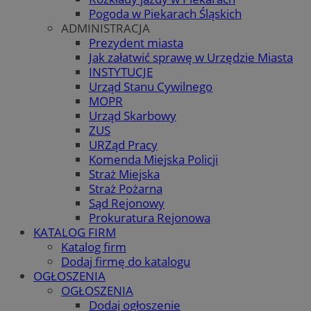
Pogoda w Piekarach Śląskich
ADMINISTRACJA
Prezydent miasta
Jak załatwić sprawę w Urzędzie Miasta
INSTYTUCJE
Urząd Stanu Cywilnego
MOPR
Urząd Skarbowy
ZUS
URZąd Pracy
Komenda Miejska Policji
Straż Miejska
Straż Pożarna
Sąd Rejonowy
Prokuratura Rejonowa
KATALOG FIRM
Katalog firm
Dodaj firmę do katalogu
OGŁOSZENIA
OGŁOSZENIA
Dodaj ogłoszenie