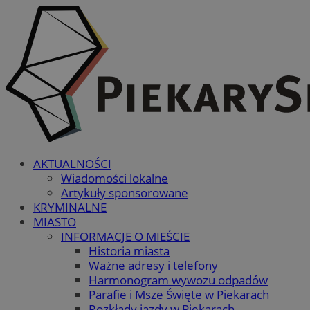
AKTUALNOŚCI
Wiadomości lokalne
Artykuły sponsorowane
KRYMINALNE
MIASTO
INFORMACJE O MIEŚCIE
Historia miasta
Ważne adresy i telefony
Harmonogram wywozu odpadów
Parafie i Msze Święte w Piekarach
Rozkłady jazdy w Piekarach