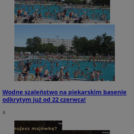
Wodne szaleństwo na piekarskim basenie
odkrytym już od 22 czerwca!
4