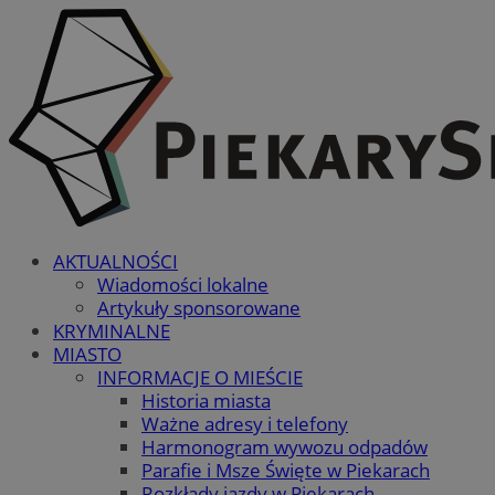
AKTUALNOŚCI
Wiadomości lokalne
Artykuły sponsorowane
KRYMINALNE
MIASTO
INFORMACJE O MIEŚCIE
Historia miasta
Ważne adresy i telefony
Harmonogram wywozu odpadów
Parafie i Msze Święte w Piekarach
Rozkłady jazdy w Piekarach