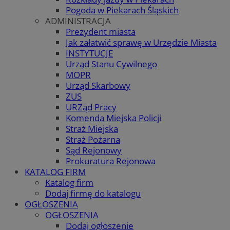
Pogoda w Piekarach Śląskich
ADMINISTRACJA
Prezydent miasta
Jak załatwić sprawę w Urzędzie Miasta
INSTYTUCJE
Urząd Stanu Cywilnego
MOPR
Urząd Skarbowy
ZUS
URZąd Pracy
Komenda Miejska Policji
Straż Miejska
Straż Pożarna
Sąd Rejonowy
Prokuratura Rejonowa
KATALOG FIRM
Katalog firm
Dodaj firmę do katalogu
OGŁOSZENIA
OGŁOSZENIA
Dodaj ogłoszenie