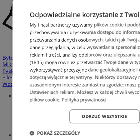
Odpowiedzialne korzystanie z Two
My i nasi partnerzy używamy plików cookie i podo
przechowywania i uzyskiwania dostępu do informa
przetwarzania danych osobowych, takich jak Twój ad
dane przeglądania, w celu wyświetlania spersonali
reklam i treści, analizy odbiorców oraz ulepszania 
Bytom
-
Chorzów
-
Gliwice
-
Katowice
-
Łaziska Górne
-
(1845)
mogą również przetwarzać Twoje dane w tych
Mikołów
-
Mysłowice
-
Orzesze
-
Piekary Śląskie
-
wykorzystywać precyzyjne dane geolokalizacyjne i
Pyskowice
-
Ruda Śląska
-
Rybnik
-
Siemianowice
-
dotyczą wyłącznie tej witryny. Niektórzy dostawcy
Silesia.info.pl
-
Sosnowiec
-
Świętochłowice
-
Tychy
-
Wodzisław
-
Zabrze
-
Żory
uzasadnionym interesie zamiast na zgodzie; masz 
Ustawieniach reklam
. Możesz w każdej chwili wyc
Portal
plików cookie
.
Polityka prywatności
Redakcja
Patronat medialny
Praktyki w silesia.info.pl
ODRZUĆ WSZYSTKIE
Regulaminy
Polityka prywatności
POKAŻ SZCZEGÓŁY
Oferta