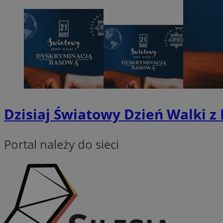
SessID
QeSessID
MvSessID
VISITOR_PRIVACY_
Dzisiaj Światowy Dzień Walki 
INGRESSCOOKIE
Portal należy do sieci
CookieScriptConse
__cf_bm