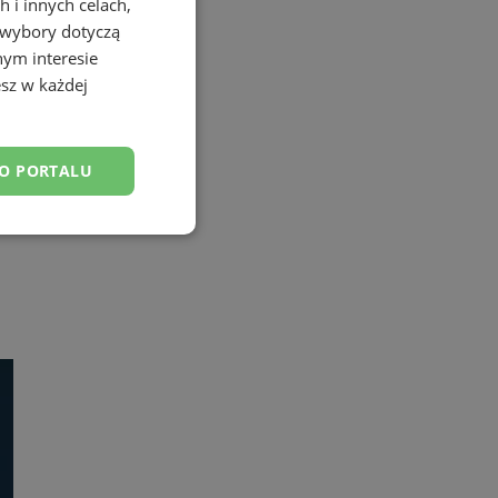
 i innych celach,
 wybory dotyczą
nym interesie
sz w każdej
DO PORTALU
esklasyfikowane
ane
owanie użytkownika i
j.