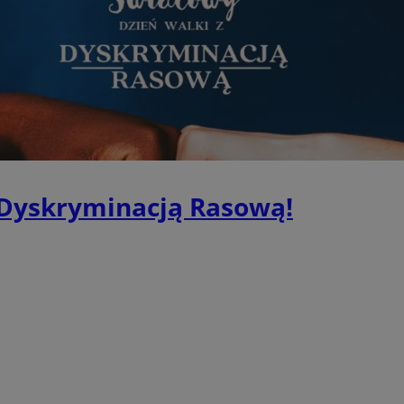
przechowywania
piekaryslaskie.com.pl
1 rok
Ten plik cookie przechowuje i
piekaryslaskie.com.pl
1 rok
Ten plik cookie przechowuje i
piekaryslaskie.com.pl
1 rok
Ten plik cookie przechowuje i
METADATA
5 miesięcy 4
Ten plik cookie przechowuje 
YouTube
tygodnie
zgodzie użytkownika oraz jeg
.youtube.com
dotyczących prywatności pod
witryny. Rejestruje wybory do
prywatności i ustawień zgody
przestrzeganie w kolejnych w
temu użytkownik nie musi 
z Dyskryminacją Rasową!
konfigurować swoich preferen
wygodę i zgodność z regulac
danych.
Sesja
Rejestruje, który klaster ser
NGINX Inc.
gościa. Jest to używane w ko
bh.contextweb.com
równoważenia obciążenia w c
doświadczenia użytkownika.
Google Privacy Policy
nt
4 tygodnie 2 dni
Ten plik cookie jest używany
CookieScript
Cookie-Script.com do zapam
piekaryslaskie.com.pl
preferencji dotyczących zgo
pliki cookie. Jest to koniecz
Cookie-Script.com działał po
29 minut 59
Ten plik cookie służy do rozró
Cloudflare Inc.
sekund
botów. Jest to korzystne dla 