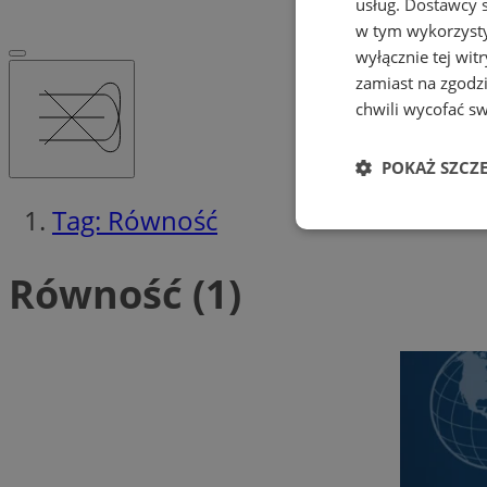
usług.
Dostawcy s
w tym wykorzysty
wyłącznie tej wi
zamiast na zgodz
chwili wycofać s
POKAŻ SZCZ
Tag: Równość
Niezbędne
Równość (1)
Ni
Niezbędne pliki cook
zarządzanie kontem. 
Nazwa