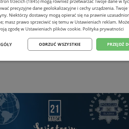
tron trzecich (1845)
mogą również przetwarzać Twoje dane w tych
wać precyzyjne dane geolokalizacyjne i cechy urządzenia. Twoje
tryny. Niektórzy dostawcy mogą opierać się na prawnie uzasadnio
ie; masz prawo sprzeciwić się temu w
Ustawieniach reklam
. Może
woją zgodę w
Ustawieniach plików cookie
.
Polityka prywatności
EGÓŁY
ODRZUĆ WSZYSTKIE
PRZEJDŹ 
Wydajność
Targetowanie
Funkcjonalność
Ni
ezbędne
Wydajność
Targetowanie
Funkcjonalność
Niesklasyfikow
ie umożliwiają korzystanie z podstawowych funkcji strony internetowej, takich jak log
Bez niezbędnych plików cookie nie można prawidłowo korzystać ze strony internetowe
Okres
Provider
/
Domena
Opis