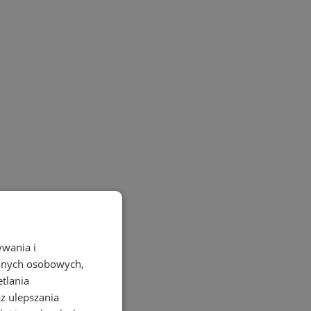
ywania i
danych osobowych,
etlania
az ulepszania