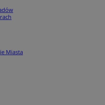
adów
arach
ie Miasta