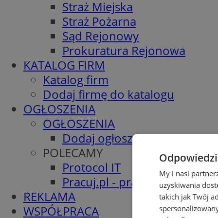
Straż Miejska
Straż Pożarna
Sąd Rejonowy
Prokuratura Rejonowa
KATALOG FIRM
Katalog firm
Dodaj firmę do katalogu
OGŁOSZENIA
OGŁOSZENIA
Dodaj ogłoszenie
POLECAMY
Odpowiedzia
Protocol IT
My i nasi partne
Pracuj.pl - praca w Piekarach
uzyskiwania dost
REKLAMA
takich jak Twój a
WSPÓŁPRACA
spersonalizowanyc