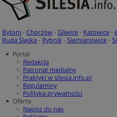
Nazwa
Bytom
-
Chorzów
-
Gliwice
-
Katowice
-
Pro
Nazwa
Nazwa
Do
Nazwa
Ruda Śląska
-
Rybnik
-
Siemianowice
-
S
openstat_gid
ustat_gid
google_push
.bi
ustat_3zn4uzjz1qh
__Secure-
ROLLOUT_TOKEN
Portal
openstat_ui7qxbn
Redakcja
ustat_mscumsezXj6
Patronat medialny
ustat_h0XXxbtbr5aj
sa-user-id-v3
Praktyki w silesia.info.pl
tuuid
__mguid_
Regulaminy
Polityka prywatności
tuuid
_clck
Oferta
OAID
Napisz do nas
_clsk
ustat_5ei1p1pnc3n
Reklama