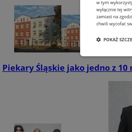
w tym wykorzysty
wyłącznie tej wi
zamiast na zgodz
chwili wycofać s
POKAŻ SZCZ
Niezbędne
Piekary Śląskie jako jedno z 1
Ni
Niezbędne pliki cook
zarządzanie kontem. 
Nazwa