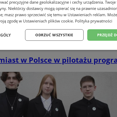
wać precyzyjne dane geolokalizacyjne i cechy urządzenia. Twoje
tryny. Niektórzy dostawcy mogą opierać się na prawnie uzasadnio
ie; masz prawo sprzeciwić się temu w
Ustawieniach reklam
. Może
woją zgodę w
Ustawieniach plików cookie
.
Polityka prywatności
EGÓŁY
ODRZUĆ WSZYSTKIE
PRZEJDŹ 
Wydajność
Targetowanie
Funkcjonalność
Ni
0 miast w Polsce w pilotażu prog
ezbędne
Wydajność
Targetowanie
Funkcjonalność
Niesklasyfikow
ie umożliwiają korzystanie z podstawowych funkcji strony internetowej, takich jak log
Bez niezbędnych plików cookie nie można prawidłowo korzystać ze strony internetowe
Okres
Provider
/
Domena
Opis
przechowywania