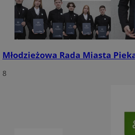
SessID
QeSessID
MvSessID
VISITOR_PRIVACY_
Młodzieżowa Rada Miasta Pieka
8
INGRESSCOOKIE
CookieScriptConse
__cf_bm