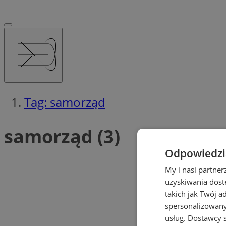
Tag: samorząd
samorząd (3)
Odpowiedzia
My i nasi partne
uzyskiwania dost
takich jak Twój a
spersonalizowanyc
usług.
Dostawcy s