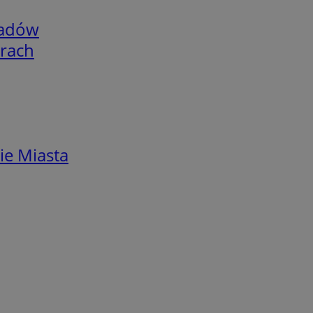
adów
arach
ie Miasta