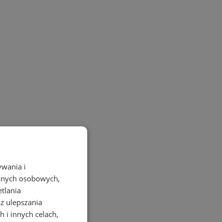
ywania i
danych osobowych,
etlania
az ulepszania
 i innych celach,