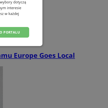
 wybory dotyczą
nym interesie
sz w każdej
DO PORTALU
esklasyfikowane
ramu Europe Goes Local
ane
owanie użytkownika i
j.