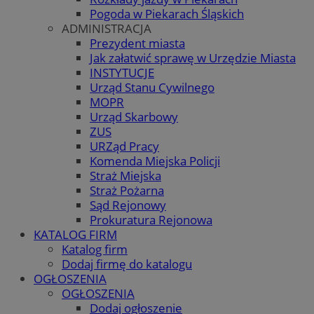
Pogoda w Piekarach Śląskich
ADMINISTRACJA
Prezydent miasta
Jak załatwić sprawę w Urzędzie Miasta
INSTYTUCJE
Urząd Stanu Cywilnego
MOPR
Urząd Skarbowy
ZUS
URZąd Pracy
Komenda Miejska Policji
Straż Miejska
Straż Pożarna
Sąd Rejonowy
Prokuratura Rejonowa
KATALOG FIRM
Katalog firm
Dodaj firmę do katalogu
OGŁOSZENIA
OGŁOSZENIA
Dodaj ogłoszenie