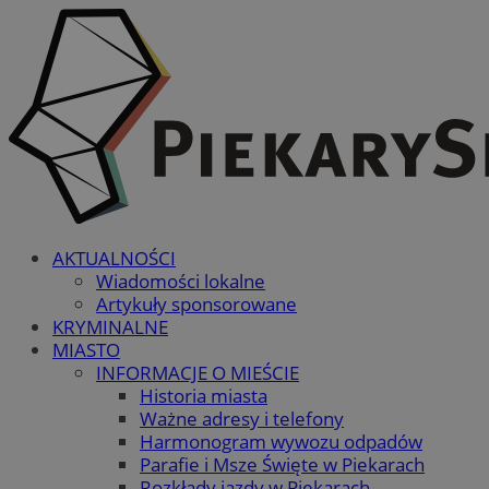
AKTUALNOŚCI
Wiadomości lokalne
Artykuły sponsorowane
KRYMINALNE
MIASTO
INFORMACJE O MIEŚCIE
Historia miasta
Ważne adresy i telefony
Harmonogram wywozu odpadów
Parafie i Msze Święte w Piekarach
Rozkłady jazdy w Piekarach