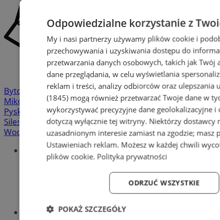
Odpowiedzialne korzystanie z Two
My i nasi partnerzy używamy plików cookie i podo
przechowywania i uzyskiwania dostępu do informa
przetwarzania danych osobowych, takich jak Twój ad
dane przeglądania, w celu wyświetlania spersonali
reklam i treści, analizy odbiorców oraz ulepszania 
Bytom
-
Chorzów
-
Gliwice
-
Katowice
-
Łaziska Górne
-
(1845)
mogą również przetwarzać Twoje dane w tych
Mikołów
-
Mysłowice
-
Orzesze
-
Piekary Śląskie
-
wykorzystywać precyzyjne dane geolokalizacyjne i
Pyskowice
-
Ruda Śląska
-
Rybnik
-
Siemianowice
-
dotyczą wyłącznie tej witryny. Niektórzy dostawcy
Silesia.info.pl
-
Sosnowiec
-
Świętochłowice
-
Tychy
-
Wodzisław
-
Zabrze
-
Żory
uzasadnionym interesie zamiast na zgodzie; masz 
Ustawieniach reklam
. Możesz w każdej chwili wyc
Portal
plików cookie
.
Polityka prywatności
Redakcja
Patronat medialny
Praktyki w silesia.info.pl
ODRZUĆ WSZYSTKIE
Regulaminy
Polityka prywatności
POKAŻ SZCZEGÓŁY
Oferta