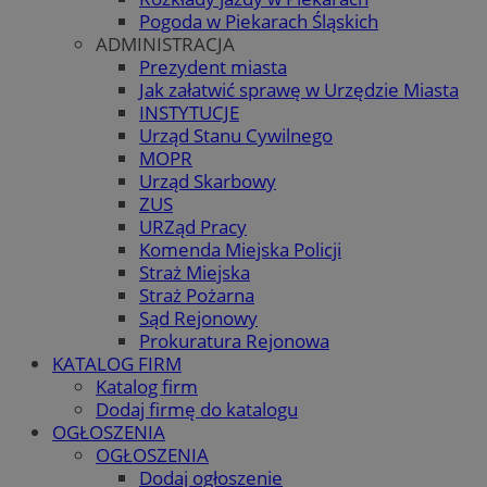
Pogoda w Piekarach Śląskich
ADMINISTRACJA
Prezydent miasta
Jak załatwić sprawę w Urzędzie Miasta
INSTYTUCJE
Urząd Stanu Cywilnego
MOPR
Urząd Skarbowy
ZUS
URZąd Pracy
Komenda Miejska Policji
Straż Miejska
Straż Pożarna
Sąd Rejonowy
Prokuratura Rejonowa
KATALOG FIRM
Katalog firm
Dodaj firmę do katalogu
OGŁOSZENIA
OGŁOSZENIA
Dodaj ogłoszenie