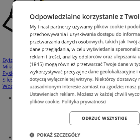
Odpowiedzialne korzystanie z Two
My i nasi partnerzy używamy plików cookie i podo
przechowywania i uzyskiwania dostępu do informa
przetwarzania danych osobowych, takich jak Twój ad
dane przeglądania, w celu wyświetlania spersonali
reklam i treści, analizy odbiorców oraz ulepszania 
Bytom
-
Chorzów
-
Gliwice
-
Katowice
-
Łaziska Górne
-
(1845)
mogą również przetwarzać Twoje dane w tych
Mikołów
-
Mysłowice
-
Orzesze
-
Piekary Śląskie
-
wykorzystywać precyzyjne dane geolokalizacyjne i
Pyskowice
-
Ruda Śląska
-
Rybnik
-
Siemianowice
-
dotyczą wyłącznie tej witryny. Niektórzy dostawcy
Silesia.info.pl
-
Sosnowiec
-
Świętochłowice
-
Tychy
-
Wodzisław
-
Zabrze
-
Żory
uzasadnionym interesie zamiast na zgodzie; masz 
Ustawieniach reklam
. Możesz w każdej chwili wyc
Portal
plików cookie
.
Polityka prywatności
Redakcja
Patronat medialny
Praktyki w silesia.info.pl
ODRZUĆ WSZYSTKIE
Regulaminy
Polityka prywatności
POKAŻ SZCZEGÓŁY
Oferta