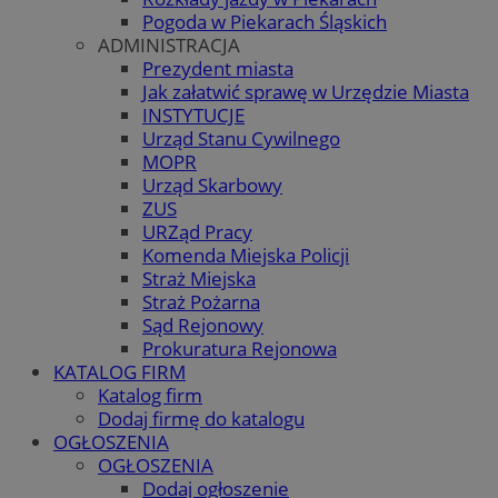
Pogoda w Piekarach Śląskich
ADMINISTRACJA
Prezydent miasta
Jak załatwić sprawę w Urzędzie Miasta
INSTYTUCJE
Urząd Stanu Cywilnego
MOPR
Urząd Skarbowy
ZUS
URZąd Pracy
Komenda Miejska Policji
Straż Miejska
Straż Pożarna
Sąd Rejonowy
Prokuratura Rejonowa
KATALOG FIRM
Katalog firm
Dodaj firmę do katalogu
OGŁOSZENIA
OGŁOSZENIA
Dodaj ogłoszenie