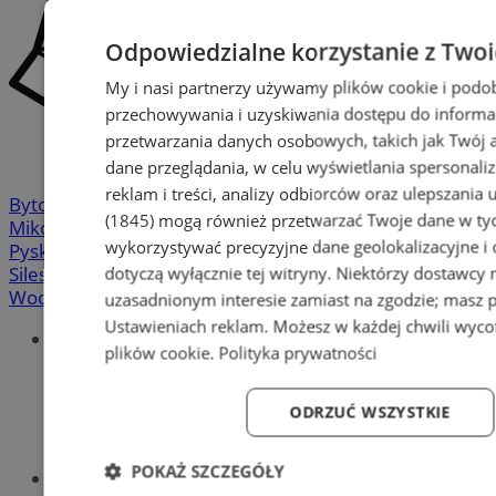
Odpowiedzialne korzystanie z Two
My i nasi partnerzy używamy plików cookie i podo
przechowywania i uzyskiwania dostępu do informa
przetwarzania danych osobowych, takich jak Twój ad
dane przeglądania, w celu wyświetlania spersonali
reklam i treści, analizy odbiorców oraz ulepszania 
Bytom
-
Chorzów
-
Gliwice
-
Katowice
-
Łaziska Górne
-
(1845)
mogą również przetwarzać Twoje dane w tych
Mikołów
-
Mysłowice
-
Orzesze
-
Piekary Śląskie
-
wykorzystywać precyzyjne dane geolokalizacyjne i
Pyskowice
-
Ruda Śląska
-
Rybnik
-
Siemianowice
-
dotyczą wyłącznie tej witryny. Niektórzy dostawcy
Silesia.info.pl
-
Sosnowiec
-
Świętochłowice
-
Tychy
-
Wodzisław
-
Zabrze
-
Żory
uzasadnionym interesie zamiast na zgodzie; masz 
Ustawieniach reklam
. Możesz w każdej chwili wyc
Portal
plików cookie
.
Polityka prywatności
Redakcja
Patronat medialny
Praktyki w silesia.info.pl
ODRZUĆ WSZYSTKIE
Regulaminy
Polityka prywatności
POKAŻ SZCZEGÓŁY
Oferta