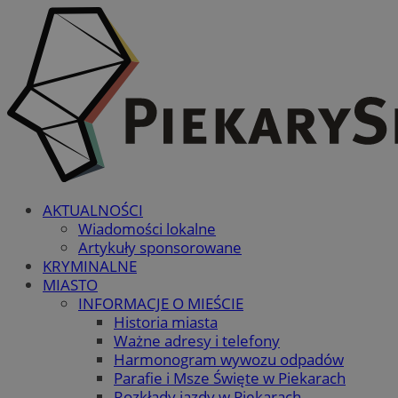
AKTUALNOŚCI
Wiadomości lokalne
Artykuły sponsorowane
KRYMINALNE
MIASTO
INFORMACJE O MIEŚCIE
Historia miasta
Ważne adresy i telefony
Harmonogram wywozu odpadów
Parafie i Msze Święte w Piekarach
Rozkłady jazdy w Piekarach