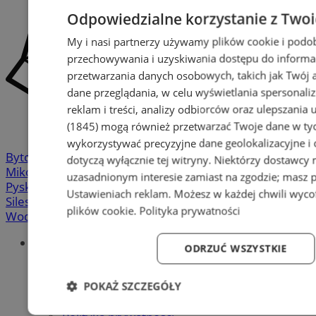
Odpowiedzialne korzystanie z Two
My i nasi partnerzy używamy plików cookie i podo
przechowywania i uzyskiwania dostępu do informa
przetwarzania danych osobowych, takich jak Twój ad
dane przeglądania, w celu wyświetlania spersonali
reklam i treści, analizy odbiorców oraz ulepszania 
(1845)
mogą również przetwarzać Twoje dane w tych
wykorzystywać precyzyjne dane geolokalizacyjne i
Bytom
-
Chorzów
-
Gliwice
-
Katowice
-
Łaziska Górne
-
dotyczą wyłącznie tej witryny. Niektórzy dostawcy
Mikołów
-
Mysłowice
-
Orzesze
-
Piekary Śląskie
-
uzasadnionym interesie zamiast na zgodzie; masz 
Pyskowice
-
Ruda Śląska
-
Rybnik
-
Siemianowice
-
Ustawieniach reklam
. Możesz w każdej chwili wyc
Silesia.info.pl
-
Sosnowiec
-
Świętochłowice
-
Tychy
-
plików cookie
.
Polityka prywatności
Wodzisław
-
Zabrze
-
Żory
Portal
ODRZUĆ WSZYSTKIE
Redakcja
Patronat medialny
POKAŻ SZCZEGÓŁY
Praktyki w silesia.info.pl
Regulaminy