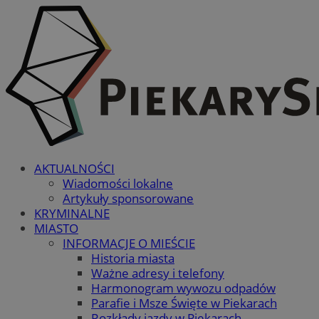
AKTUALNOŚCI
Wiadomości lokalne
Artykuły sponsorowane
KRYMINALNE
MIASTO
INFORMACJE O MIEŚCIE
Historia miasta
Ważne adresy i telefony
Harmonogram wywozu odpadów
Parafie i Msze Święte w Piekarach
Rozkłady jazdy w Piekarach