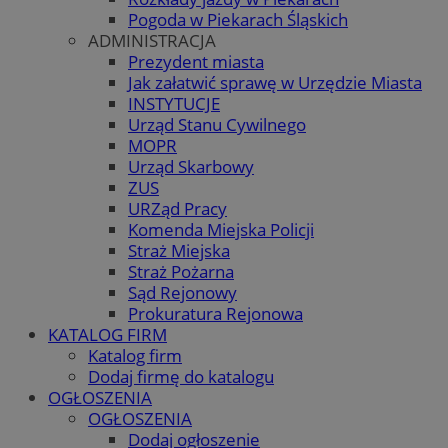
Pogoda w Piekarach Śląskich
ADMINISTRACJA
Prezydent miasta
Jak załatwić sprawę w Urzędzie Miasta
INSTYTUCJE
Urząd Stanu Cywilnego
MOPR
Urząd Skarbowy
ZUS
URZąd Pracy
Komenda Miejska Policji
Straż Miejska
Straż Pożarna
Sąd Rejonowy
Prokuratura Rejonowa
KATALOG FIRM
Katalog firm
Dodaj firmę do katalogu
OGŁOSZENIA
OGŁOSZENIA
Dodaj ogłoszenie