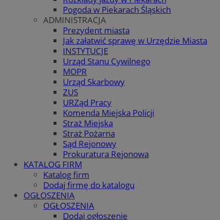
Pogoda w Piekarach Śląskich
ADMINISTRACJA
Prezydent miasta
Jak załatwić sprawę w Urzędzie Miasta
INSTYTUCJE
Urząd Stanu Cywilnego
MOPR
Urząd Skarbowy
ZUS
URZąd Pracy
Komenda Miejska Policji
Straż Miejska
Straż Pożarna
Sąd Rejonowy
Prokuratura Rejonowa
KATALOG FIRM
Katalog firm
Dodaj firmę do katalogu
OGŁOSZENIA
OGŁOSZENIA
Dodaj ogłoszenie