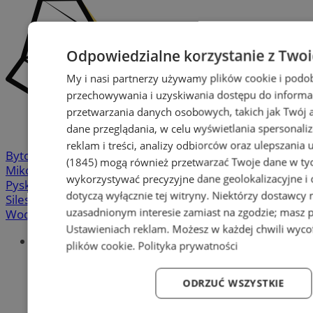
Odpowiedzialne korzystanie z Two
My i nasi partnerzy używamy plików cookie i podo
przechowywania i uzyskiwania dostępu do informa
przetwarzania danych osobowych, takich jak Twój ad
dane przeglądania, w celu wyświetlania spersonali
reklam i treści, analizy odbiorców oraz ulepszania 
Bytom
-
Chorzów
-
Gliwice
-
Katowice
-
Łaziska Górne
-
(1845)
mogą również przetwarzać Twoje dane w tych
Mikołów
-
Mysłowice
-
Orzesze
-
Piekary Śląskie
-
wykorzystywać precyzyjne dane geolokalizacyjne i
Pyskowice
-
Ruda Śląska
-
Rybnik
-
Siemianowice
-
dotyczą wyłącznie tej witryny. Niektórzy dostawcy
Silesia.info.pl
-
Sosnowiec
-
Świętochłowice
-
Tychy
-
uzasadnionym interesie zamiast na zgodzie; masz 
Wodzisław
-
Zabrze
-
Żory
Ustawieniach reklam
. Możesz w każdej chwili wyc
Portal
plików cookie
.
Polityka prywatności
Redakcja
Patronat medialny
ODRZUĆ WSZYSTKIE
Praktyki w silesia.info.pl
Regulaminy