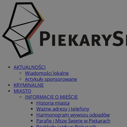
AKTUALNOŚCI
Wiadomości lokalne
Artykuły sponsorowane
KRYMINALNE
MIASTO
INFORMACJE O MIEŚCIE
Historia miasta
Ważne adresy i telefony
Harmonogram wywozu odpadów
Parafie i Msze Święte w Piekarach
Rozkłady jazdy w Piekarach