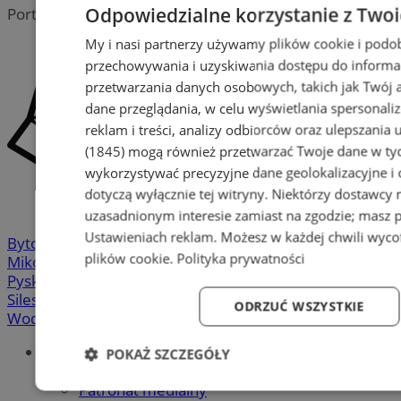
Odpowiedzialne korzystanie z Two
Portal należy do sieci
My i nasi partnerzy używamy plików cookie i podo
przechowywania i uzyskiwania dostępu do informa
przetwarzania danych osobowych, takich jak Twój ad
dane przeglądania, w celu wyświetlania spersonali
reklam i treści, analizy odbiorców oraz ulepszania 
(1845)
mogą również przetwarzać Twoje dane w tych
wykorzystywać precyzyjne dane geolokalizacyjne i
dotyczą wyłącznie tej witryny. Niektórzy dostawcy
uzasadnionym interesie zamiast na zgodzie; masz 
Ustawieniach reklam
. Możesz w każdej chwili wyc
Bytom
-
Chorzów
-
Gliwice
-
Katowice
-
Łaziska Górne
-
plików cookie
.
Polityka prywatności
Mikołów
-
Mysłowice
-
Orzesze
-
Piekary Śląskie
-
Pyskowice
-
Ruda Śląska
-
Rybnik
-
Siemianowice
-
Silesia.info.pl
-
Sosnowiec
-
Świętochłowice
-
Tychy
-
ODRZUĆ WSZYSTKIE
Wodzisław
-
Zabrze
-
Żory
Portal
POKAŻ SZCZEGÓŁY
Redakcja
Patronat medialny
Niezbędne
Wydajność
Targetowanie
Fun