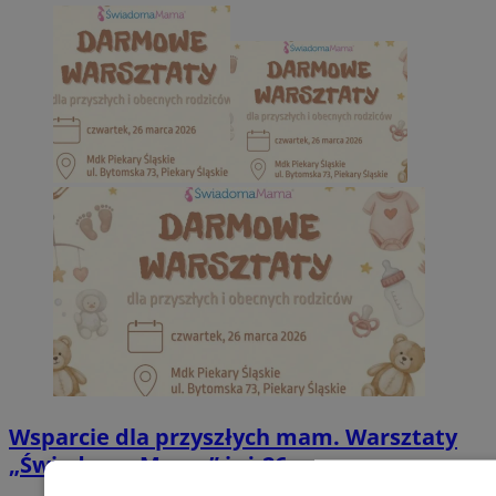
Wsparcie dla przyszłych mam. Warsztaty
„Świadoma Mama” już 26 marca