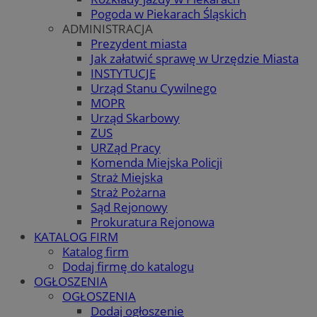
Pogoda w Piekarach Śląskich
ADMINISTRACJA
Prezydent miasta
Jak załatwić sprawę w Urzędzie Miasta
INSTYTUCJE
Urząd Stanu Cywilnego
MOPR
Urząd Skarbowy
ZUS
URZąd Pracy
Komenda Miejska Policji
Straż Miejska
Straż Pożarna
Sąd Rejonowy
Prokuratura Rejonowa
KATALOG FIRM
Katalog firm
Dodaj firmę do katalogu
OGŁOSZENIA
OGŁOSZENIA
Dodaj ogłoszenie