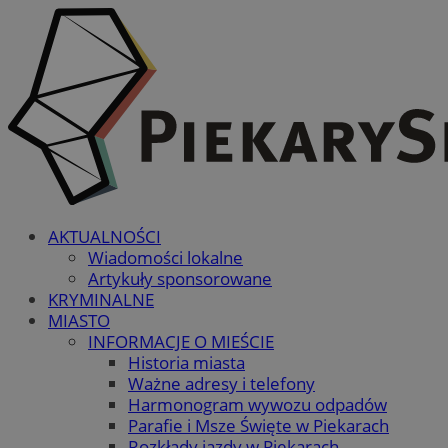
AKTUALNOŚCI
Wiadomości lokalne
Artykuły sponsorowane
KRYMINALNE
MIASTO
INFORMACJE O MIEŚCIE
Historia miasta
Ważne adresy i telefony
Harmonogram wywozu odpadów
Parafie i Msze Święte w Piekarach
Rozkłady jazdy w Piekarach