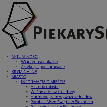
AKTUALNOŚCI
Wiadomości lokalne
Artykuły sponsorowane
KRYMINALNE
MIASTO
INFORMACJE O MIEŚCIE
Historia miasta
Ważne adresy i telefony
Harmonogram wywozu odpadów
Parafie i Msze Święte w Piekarach
Rozkłady jazdy w Piekarach