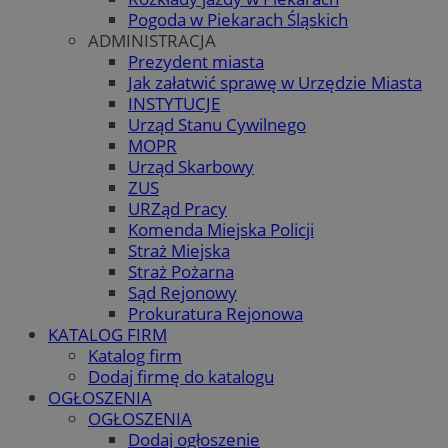
Pogoda w Piekarach Śląskich
ADMINISTRACJA
Prezydent miasta
Jak załatwić sprawę w Urzędzie Miasta
INSTYTUCJE
Urząd Stanu Cywilnego
MOPR
Urząd Skarbowy
ZUS
URZąd Pracy
Komenda Miejska Policji
Straż Miejska
Straż Pożarna
Sąd Rejonowy
Prokuratura Rejonowa
KATALOG FIRM
Katalog firm
Dodaj firmę do katalogu
OGŁOSZENIA
OGŁOSZENIA
Dodaj ogłoszenie