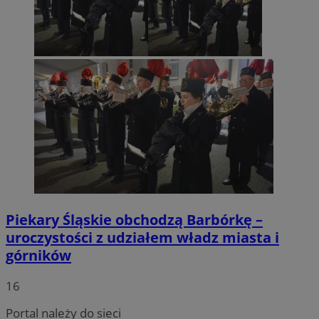
Piekary Śląskie obchodzą Barbórkę –
uroczystości z udziałem władz miasta i
górników
16
Portal należy do sieci