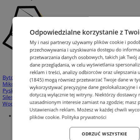
Odpowiedzialne korzystanie z Two
My i nasi partnerzy używamy plików cookie i podo
przechowywania i uzyskiwania dostępu do informa
przetwarzania danych osobowych, takich jak Twój ad
dane przeglądania, w celu wyświetlania spersonali
reklam i treści, analizy odbiorców oraz ulepszania 
Bytom
-
Chorzów
-
Gliwice
-
Katowice
-
Łaziska Górne
-
(1845)
mogą również przetwarzać Twoje dane w tych
Mikołów
-
Mysłowice
-
Orzesze
-
Piekary Śląskie
-
wykorzystywać precyzyjne dane geolokalizacyjne i
Pyskowice
-
Ruda Śląska
-
Rybnik
-
Siemianowice
-
dotyczą wyłącznie tej witryny. Niektórzy dostawcy
Silesia.info.pl
-
Sosnowiec
-
Świętochłowice
-
Tychy
-
uzasadnionym interesie zamiast na zgodzie; masz 
Wodzisław
-
Zabrze
-
Żory
Ustawieniach reklam
. Możesz w każdej chwili wyc
Portal
plików cookie
.
Polityka prywatności
Redakcja
Patronat medialny
ODRZUĆ WSZYSTKIE
Praktyki w silesia.info.pl