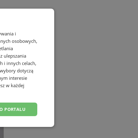
ywania i
danych osobowych,
etlania
az ulepszania
 i innych celach,
 wybory dotyczą
nym interesie
sz w każdej
DO PORTALU
esklasyfikowane