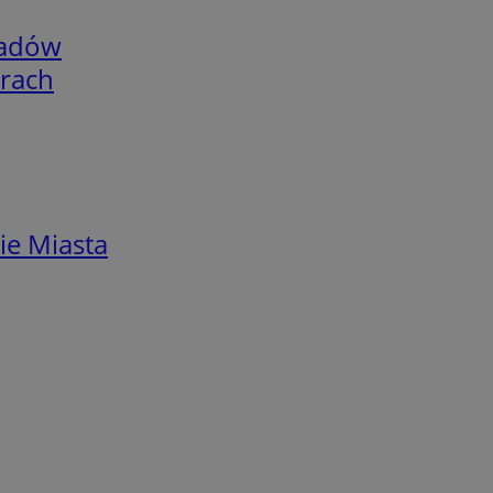
adów
arach
ie Miasta