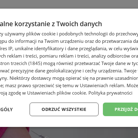
lne korzystanie z Twoich danych
rzy używamy plików cookie i podobnych technologii do przechow
ępu do informacji na Twoim urządzeniu oraz do przetwarzania 
dres IP, unikalne identyfikatory i dane przeglądania, w celu wyświ
h reklam i treści, pomiaru reklam i treści, analizy odbiorców or
tron trzecich (1845)
mogą również przetwarzać Twoje dane w tych
wać precyzyjne dane geolokalizacyjne i cechy urządzenia. Twoje
tryny. Niektórzy dostawcy mogą opierać się na prawnie uzasadnio
ie; masz prawo sprzeciwić się temu w
Ustawieniach reklam
. Może
woją zgodę w
Ustawieniach plików cookie
.
Polityka prywatności
EGÓŁY
ODRZUĆ WSZYSTKIE
PRZEJDŹ 
Wydajność
Targetowanie
Funkcjonalność
Ni