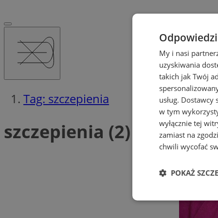
Odpowiedzia
My i nasi partne
uzyskiwania dost
takich jak Twój a
spersonalizowanyc
Tag: szczepienia
usług.
Dostawcy s
w tym wykorzysty
wyłącznie tej wi
szczepienia (2)
zamiast na zgodz
chwili wycofać s
POKAŻ SZCZ
Niezbędne