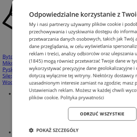
Odpowiedzialne korzystanie z Two
My i nasi partnerzy używamy plików cookie i podo
przechowywania i uzyskiwania dostępu do informa
przetwarzania danych osobowych, takich jak Twój ad
dane przeglądania, w celu wyświetlania spersonali
reklam i treści, analizy odbiorców oraz ulepszania 
Bytom
-
Chorzów
-
Gliwice
-
Katowice
-
Łaziska Górne
-
(1845)
mogą również przetwarzać Twoje dane w tych
Mikołów
-
Mysłowice
-
Orzesze
-
Piekary Śląskie
-
wykorzystywać precyzyjne dane geolokalizacyjne i
Pyskowice
-
Ruda Śląska
-
Rybnik
-
Siemianowice
-
dotyczą wyłącznie tej witryny. Niektórzy dostawcy
Silesia.info.pl
-
Sosnowiec
-
Świętochłowice
-
Tychy
-
Wodzisław
-
Zabrze
-
Żory
uzasadnionym interesie zamiast na zgodzie; masz 
Ustawieniach reklam
. Możesz w każdej chwili wyc
Portal
plików cookie
.
Polityka prywatności
Redakcja
Patronat medialny
Praktyki w silesia.info.pl
ODRZUĆ WSZYSTKIE
Regulaminy
Polityka prywatności
POKAŻ SZCZEGÓŁY
Oferta