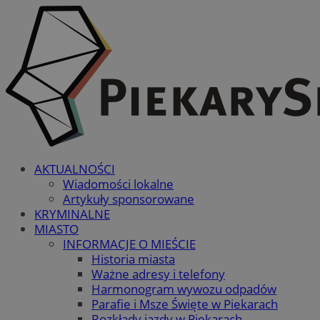
AKTUALNOŚCI
Wiadomości lokalne
Artykuły sponsorowane
KRYMINALNE
MIASTO
INFORMACJE O MIEŚCIE
Historia miasta
Ważne adresy i telefony
Harmonogram wywozu odpadów
Parafie i Msze Święte w Piekarach
Rozkłady jazdy w Piekarach