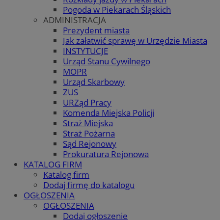
Pogoda w Piekarach Śląskich
ADMINISTRACJA
Prezydent miasta
Jak załatwić sprawę w Urzędzie Miasta
INSTYTUCJE
Urząd Stanu Cywilnego
MOPR
Urząd Skarbowy
ZUS
URZąd Pracy
Komenda Miejska Policji
Straż Miejska
Straż Pożarna
Sąd Rejonowy
Prokuratura Rejonowa
KATALOG FIRM
Katalog firm
Dodaj firmę do katalogu
OGŁOSZENIA
OGŁOSZENIA
Dodaj ogłoszenie