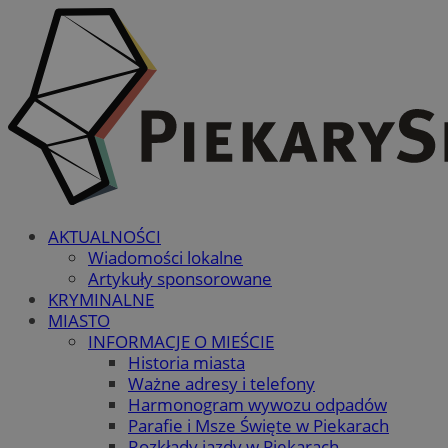
AKTUALNOŚCI
Wiadomości lokalne
Artykuły sponsorowane
KRYMINALNE
MIASTO
INFORMACJE O MIEŚCIE
Historia miasta
Ważne adresy i telefony
Harmonogram wywozu odpadów
Parafie i Msze Święte w Piekarach
Rozkłady jazdy w Piekarach