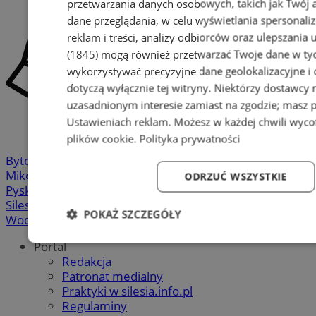
przetwarzania danych osobowych, takich jak Twój ad
dane przeglądania, w celu wyświetlania spersonali
reklam i treści, analizy odbiorców oraz ulepszania 
(1845)
mogą również przetwarzać Twoje dane w tych
wykorzystywać precyzyjne dane geolokalizacyjne i
dotyczą wyłącznie tej witryny. Niektórzy dostawcy
uzasadnionym interesie zamiast na zgodzie; masz 
Ustawieniach reklam
. Możesz w każdej chwili wyc
plików cookie
.
Polityka prywatności
Bytom
-
Chorzów
-
Gliwice
-
Katowice
-
Łaziska Górne
-
Mikołów
-
Mysłowice
-
Orzesze
-
Piekary Śląskie
-
ODRZUĆ WSZYSTKIE
Pyskowice
-
Ruda Śląska
-
Rybnik
-
Siemianowice
-
Silesia.info.pl
-
Sosnowiec
-
Świętochłowice
-
Tychy
-
POKAŻ SZCZEGÓŁY
Wodzisław
-
Zabrze
-
Żory
Niezbędne
Wydajność
Targetowanie
Fun
Portal
Redakcja
Patronat medialny
Praktyki w silesia.info.pl
Regulaminy