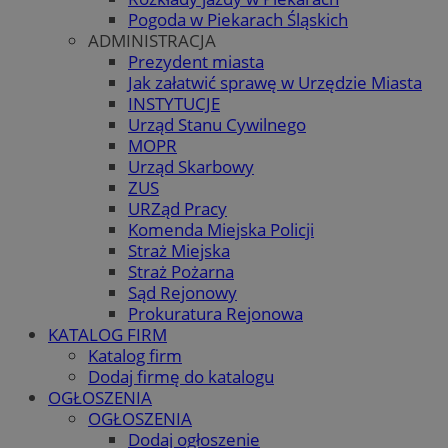
Pogoda w Piekarach Śląskich
ADMINISTRACJA
Prezydent miasta
Jak załatwić sprawę w Urzędzie Miasta
INSTYTUCJE
Urząd Stanu Cywilnego
MOPR
Urząd Skarbowy
ZUS
URZąd Pracy
Komenda Miejska Policji
Straż Miejska
Straż Pożarna
Sąd Rejonowy
Prokuratura Rejonowa
KATALOG FIRM
Katalog firm
Dodaj firmę do katalogu
OGŁOSZENIA
OGŁOSZENIA
Dodaj ogłoszenie