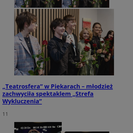
„Teatrosfera” w Piekarach – młodzież
zachwyciła spektaklem „Strefa
Wykluczenia”
11