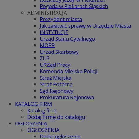
Pogoda w Piekarach Śląskich
ADMINISTRACJA
Prezydent miasta
Jak załatwić sprawę w Urzędzie Miasta
INSTYTUCJE
Urząd Stanu Cywilnego
MOPR
Urząd Skarbowy
ZUS
URZąd Pracy
Komenda Miejska Policji
Straż Miejska
Straż Pożarna
Sąd Rejonowy
Prokuratura Rejonowa
KATALOG FIRM
Katalog firm
Dodaj firmę do katalogu
OGŁOSZENIA
OGŁOSZENIA
Dodaj ogłoszenie