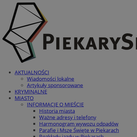
AKTUALNOŚCI
Wiadomości lokalne
Artykuły sponsorowane
KRYMINALNE
MIASTO
INFORMACJE O MIEŚCIE
Historia miasta
Ważne adresy i telefony
Harmonogram wywozu odpadów
Parafie i Msze Święte w Piekarach
Rozkłady jazdy w Piekarach