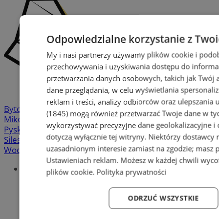
Odpowiedzialne korzystanie z Two
My i nasi partnerzy używamy plików cookie i podo
przechowywania i uzyskiwania dostępu do informa
przetwarzania danych osobowych, takich jak Twój ad
dane przeglądania, w celu wyświetlania spersonali
reklam i treści, analizy odbiorców oraz ulepszania 
Bytom
-
Chorzów
-
Gliwice
-
Katowice
-
Łaziska Górne
-
(1845)
mogą również przetwarzać Twoje dane w tych
Mikołów
-
Mysłowice
-
Orzesze
-
Piekary Śląskie
-
wykorzystywać precyzyjne dane geolokalizacyjne i
Pyskowice
-
Ruda Śląska
-
Rybnik
-
Siemianowice
-
dotyczą wyłącznie tej witryny. Niektórzy dostawcy
Silesia.info.pl
-
Sosnowiec
-
Świętochłowice
-
Tychy
-
uzasadnionym interesie zamiast na zgodzie; masz 
Wodzisław
-
Zabrze
-
Żory
Ustawieniach reklam
. Możesz w każdej chwili wyc
Portal
plików cookie
.
Polityka prywatności
Redakcja
Patronat medialny
ODRZUĆ WSZYSTKIE
Praktyki w silesia.info.pl
Regulaminy