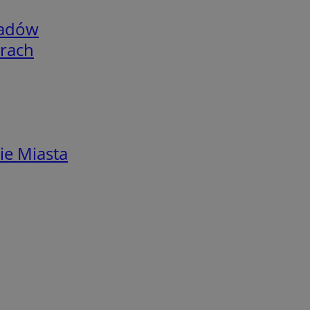
adów
arach
ie Miasta