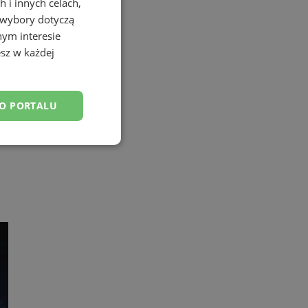
 i innych celach,
 wybory dotyczą
nym interesie
sz w każdej
DO PORTALU
esklasyfikowane
ane
owanie użytkownika i
j.