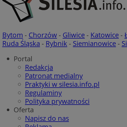
Nazwa
Bytom
-
Chorzów
-
Gliwice
-
Katowice
-
Pro
Nazwa
Nazwa
Do
Nazwa
Ruda Śląska
-
Rybnik
-
Siemianowice
-
S
openstat_gid
ustat_gid
google_push
.bi
ustat_3zn4uzjz1qh
__Secure-
ROLLOUT_TOKEN
Portal
openstat_ui7qxbn
Redakcja
ustat_mscumsezXj6
Patronat medialny
ustat_h0XXxbtbr5aj
sa-user-id-v3
Praktyki w silesia.info.pl
tuuid
__mguid_
Regulaminy
Polityka prywatności
tuuid
_clck
Oferta
OAID
Napisz do nas
_clsk
ustat_5ei1p1pnc3n
Reklama