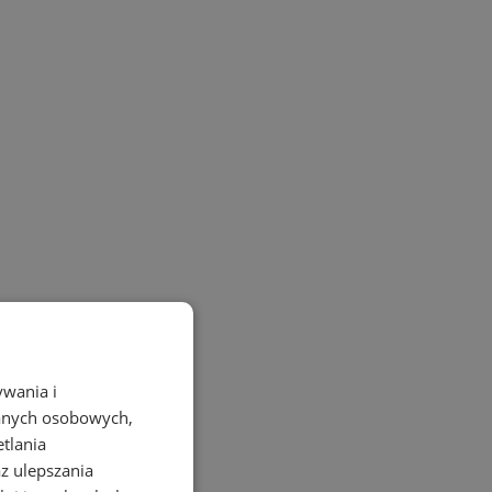
ywania i
danych osobowych,
etlania
az ulepszania