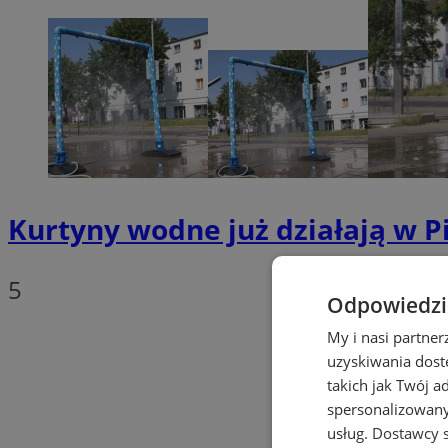
Kurtyny wodne już działają w P
5
Odpowiedzia
My i nasi partne
uzyskiwania dost
takich jak Twój a
spersonalizowanyc
usług.
Dostawcy s