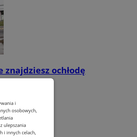
e znajdziesz ochłodę
ywania i
danych osobowych,
etlania
az ulepszania
 i innych celach,