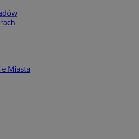
adów
arach
ie Miasta