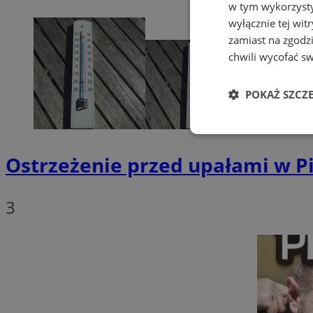
w tym wykorzysty
wyłącznie tej wi
zamiast na zgodz
chwili wycofać s
POKAŻ SZCZ
Niezbędne
Ostrzeżenie przed upałami w Pi
3
Ni
Niezbędne pliki cook
zarządzanie kontem. 
Nazwa