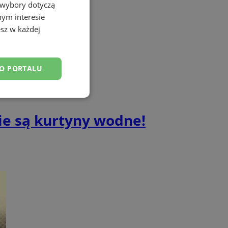
 wybory dotyczą
nym interesie
sz w każdej
DO PORTALU
esklasyfikowane
ie są kurtyny wodne!
ane
owanie użytkownika i
j.