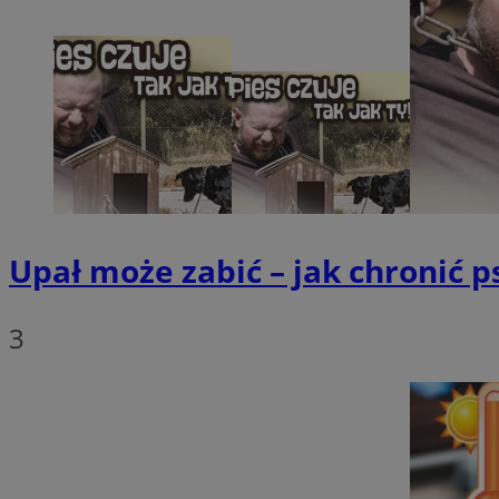
SessID
QeSessID
MvSessID
VISITOR_PRIVACY_
Upał może zabić – jak chronić
INGRESSCOOKIE
3
CookieScriptConse
__cf_bm