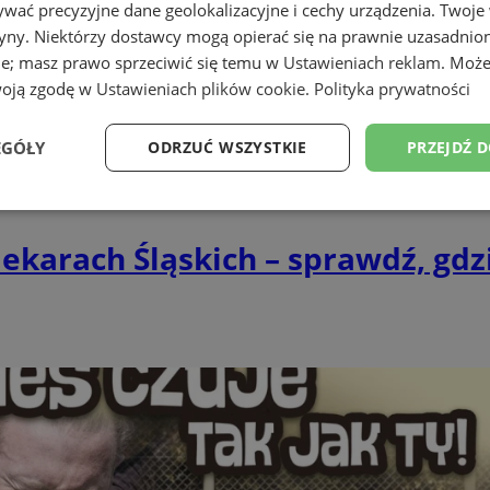
wać precyzyjne dane geolokalizacyjne i cechy urządzenia. Twoje
tryny. Niektórzy dostawcy mogą opierać się na prawnie uzasadnio
ie; masz prawo sprzeciwić się temu w
Ustawieniach reklam
. Może
woją zgodę w
Ustawieniach plików cookie
.
Polityka prywatności
EGÓŁY
ODRZUĆ WSZYSTKIE
PRZEJDŹ 
Wydajność
Targetowanie
Funkcjonalność
Ni
ekarach Śląskich – sprawdź, gdz
ezbędne
Wydajność
Targetowanie
Funkcjonalność
Niesklasyfikow
ie umożliwiają korzystanie z podstawowych funkcji strony internetowej, takich jak log
Bez niezbędnych plików cookie nie można prawidłowo korzystać ze strony internetowe
Okres
Provider
/
Domena
Opis
przechowywania