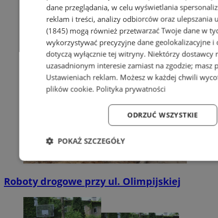
dane przeglądania, w celu wyświetlania spersonali
reklam i treści, analizy odbiorców oraz ulepszania 
(1845)
mogą również przetwarzać Twoje dane w tych
wykorzystywać precyzyjne dane geolokalizacyjne i
dotyczą wyłącznie tej witryny. Niektórzy dostawcy
uzasadnionym interesie zamiast na zgodzie; masz 
Ustawieniach reklam
. Możesz w każdej chwili wyc
plików cookie
.
Polityka prywatności
ODRZUĆ WSZYSTKIE
POKAŻ SZCZEGÓŁY
Niezbędne
Wydajność
Targetowanie
Fun
Roboty drogowe przy ul. Olimpijskiej