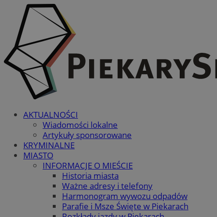
AKTUALNOŚCI
Wiadomości lokalne
Artykuły sponsorowane
KRYMINALNE
MIASTO
INFORMACJE O MIEŚCIE
Historia miasta
Ważne adresy i telefony
Harmonogram wywozu odpadów
Parafie i Msze Święte w Piekarach
Rozkłady jazdy w Piekarach