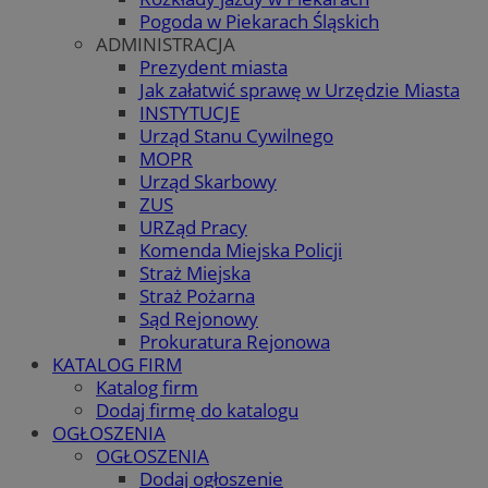
Pogoda w Piekarach Śląskich
ADMINISTRACJA
Prezydent miasta
Jak załatwić sprawę w Urzędzie Miasta
INSTYTUCJE
Urząd Stanu Cywilnego
MOPR
Urząd Skarbowy
ZUS
URZąd Pracy
Komenda Miejska Policji
Straż Miejska
Straż Pożarna
Sąd Rejonowy
Prokuratura Rejonowa
KATALOG FIRM
Katalog firm
Dodaj firmę do katalogu
OGŁOSZENIA
OGŁOSZENIA
Dodaj ogłoszenie