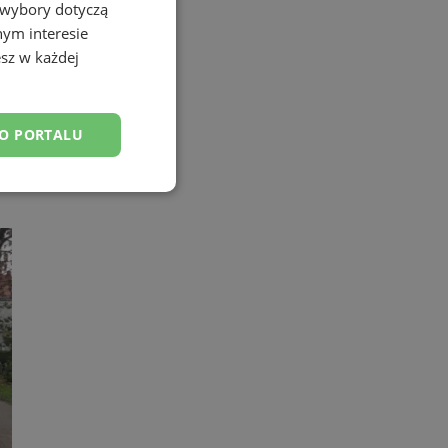
 wybory dotyczą
nym interesie
sz w każdej
DO PORTALU
esklasyfikowane
ane
owanie użytkownika i
j.