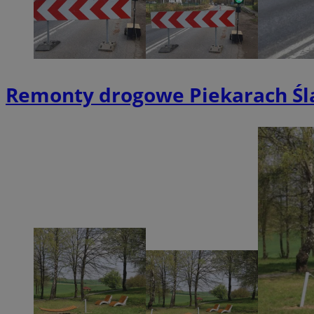
SessID
QeSessID
MvSessID
VISITOR_PRIVACY_
Remonty drogowe Piekarach Śl
INGRESSCOOKIE
CookieScriptConse
__cf_bm