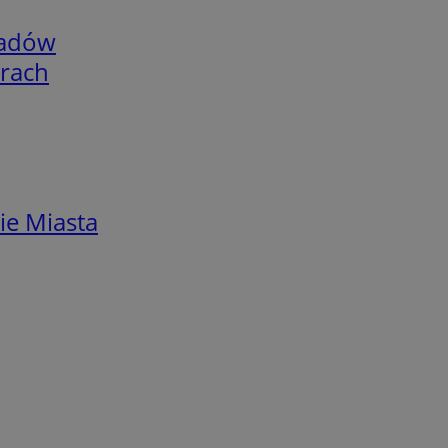
adów
arach
ie Miasta