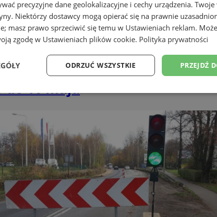
wać precyzyjne dane geolokalizacyjne i cechy urządzenia. Twoje
tryny. Niektórzy dostawcy mogą opierać się na prawnie uzasadnio
ie; masz prawo sprzeciwić się temu w
Ustawieniach reklam
. Może
woją zgodę w
Ustawieniach plików cookie
.
Polityka prywatności
EGÓŁY
ODRZUĆ WSZYSTKIE
PRZEJDŹ 
o do 16 maja
Wydajność
Targetowanie
Funkcjonalność
Ni
ezbędne
Wydajność
Targetowanie
Funkcjonalność
Niesklasyfikow
ie umożliwiają korzystanie z podstawowych funkcji strony internetowej, takich jak log
Bez niezbędnych plików cookie nie można prawidłowo korzystać ze strony internetowe
Okres
Provider
/
Domena
Opis
przechowywania