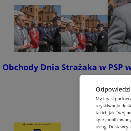
Obchody Dnia Strażaka w PSP w
Odpowiedzia
My i nasi partne
uzyskiwania dost
takich jak Twój a
spersonalizowanyc
usług.
Dostawcy s