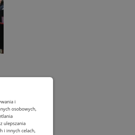
ywania i
danych osobowych,
etlania
az ulepszania
 i innych celach,