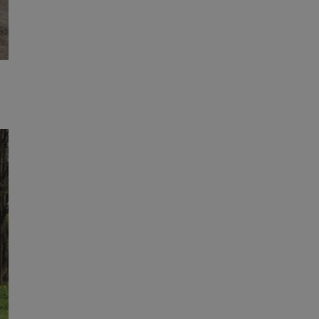
dentyfikator sesji.
dentyfikator sesji.
dentyfikator sesji.
informacje o
o preferencjach
czas korzystania z
tyczące polityki
, zapewniając ich
izytach. Dzięki
ponownie
cji, co zwiększa
jami ochrony
werów obsługuje
ntekście
elu optymalizacji
 przez usługę
iętywania
dy użytkownika na
ne, aby baner cookie
prawnie.
żniania ludzi i
strony internetowej,
ie ważnych