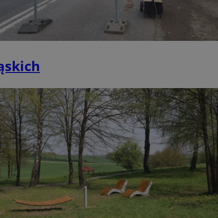
piekaryslaskie.com.pl
1 rok
Ten plik cookie przechowuje i
piekaryslaskie.com.pl
1 rok
Ten plik cookie przechowuje i
piekaryslaskie.com.pl
1 rok
Ten plik cookie przechowuje i
METADATA
5 miesięcy 4
Ten plik cookie przechowuje 
YouTube
tygodnie
zgodzie użytkownika oraz jeg
.youtube.com
ąskich
dotyczących prywatności pod
witryny. Rejestruje wybory do
prywatności i ustawień zgody
przestrzeganie w kolejnych w
temu użytkownik nie musi 
konfigurować swoich preferen
wygodę i zgodność z regulac
danych.
Sesja
Rejestruje, który klaster ser
NGINX Inc.
gościa. Jest to używane w ko
bh.contextweb.com
równoważenia obciążenia w c
doświadczenia użytkownika.
Google Privacy Policy
nt
4 tygodnie 2 dni
Ten plik cookie jest używany
CookieScript
Cookie-Script.com do zapam
piekaryslaskie.com.pl
preferencji dotyczących zgo
pliki cookie. Jest to koniecz
Cookie-Script.com działał po
29 minut 59
Ten plik cookie służy do rozró
Cloudflare Inc.
sekund
botów. Jest to korzystne dla 
.temu.com
ponieważ umożliwia tworzen