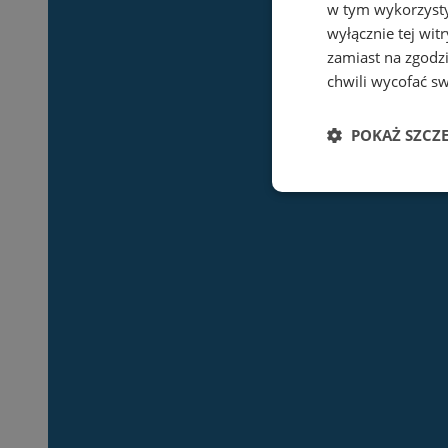
w tym wykorzysty
wyłącznie tej wi
zamiast na zgodz
chwili wycofać s
POKAŻ SZCZ
Niezbędne
Ni
Niezbędne pliki cook
zarządzanie kontem. 
Nazwa