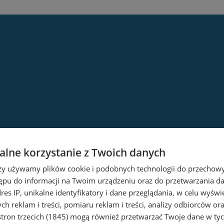
lne korzystanie z Twoich danych
rzy używamy plików cookie i podobnych technologii do przechow
ępu do informacji na Twoim urządzeniu oraz do przetwarzania 
dres IP, unikalne identyfikatory i dane przeglądania, w celu wyświ
h reklam i treści, pomiaru reklam i treści, analizy odbiorców or
tron trzecich (1845)
mogą również przetwarzać Twoje dane w tych