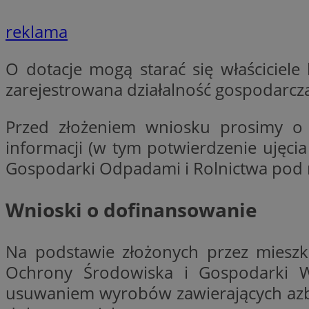
reklama
O dotacje mogą starać się właściciele
Nazwa
Pro
Nazwa
Nazwa
Do
zarejestrowana działalność gospodarcz
Nazwa
openstat_gid
ustat_gid
google_push
.bi
ustat_3zn4uzjz1qh
__Secure-
ROLLOUT_TOKEN
Przed złożeniem wniosku prosimy o
openstat_ui7qxbn
informacji (w tym potwierdzenie ujęci
ustat_mscumsezXj6
Gospodarki Odpadami i Rolnictwa pod 
ustat_h0XXxbtbr5aj
sa-user-id-v3
tuuid
__mguid_
Wnioski o dofinansowanie
tuuid
_clck
Na podstawie złożonych przez miesz
Ochrony Środowiska i Gospodarki 
OAID
_clsk
ustat_5ei1p1pnc3n
usuwaniem wyrobów zawierających azbe
__mguid_