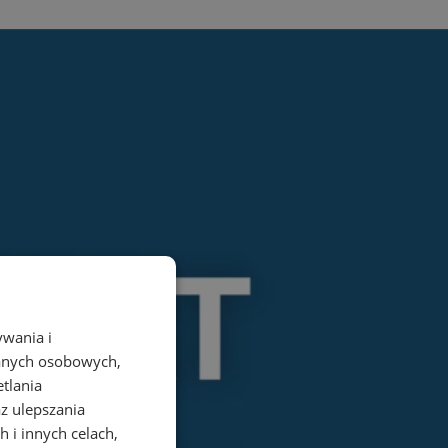
ywania i
danych osobowych,
etlania
az ulepszania
 i innych celach,