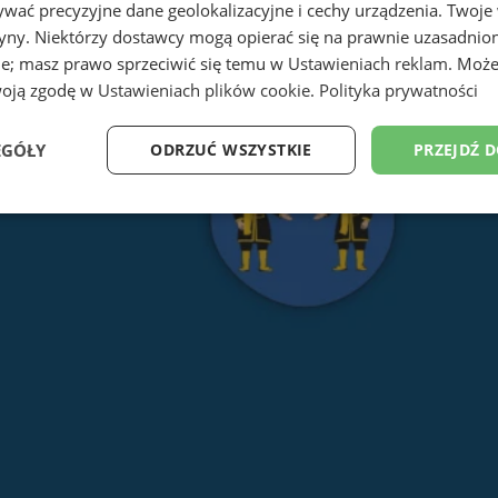
wać precyzyjne dane geolokalizacyjne i cechy urządzenia. Twoje
tryny. Niektórzy dostawcy mogą opierać się na prawnie uzasadnio
ie; masz prawo sprzeciwić się temu w
Ustawieniach reklam
. Może
woją zgodę w
Ustawieniach plików cookie
.
Polityka prywatności
EGÓŁY
ODRZUĆ WSZYSTKIE
PRZEJDŹ 
Wydajność
Targetowanie
Funkcjonalność
Ni
ezbędne
Wydajność
Targetowanie
Funkcjonalność
Niesklasyfikow
ie umożliwiają korzystanie z podstawowych funkcji strony internetowej, takich jak log
Bez niezbędnych plików cookie nie można prawidłowo korzystać ze strony internetowe
Okres
Provider
/
Domena
Opis
przechowywania