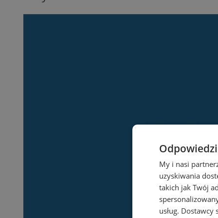
Odpowiedzia
My i nasi partne
uzyskiwania dost
takich jak Twój a
spersonalizowanyc
usług.
Dostawcy s