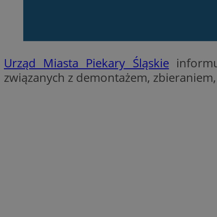
SessID
QeSessID
MvSessID
VISITOR_PRIVACY_
Urząd Miasta Piekary Śląskie
informu
związanych z demontażem, zbieraniem,
INGRESSCOOKIE
CookieScriptConse
__cf_bm