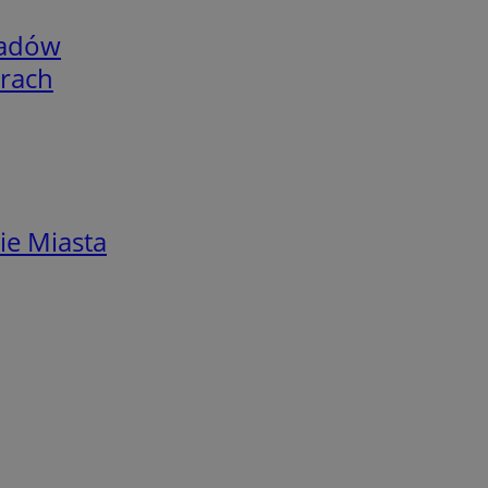
adów
arach
ie Miasta