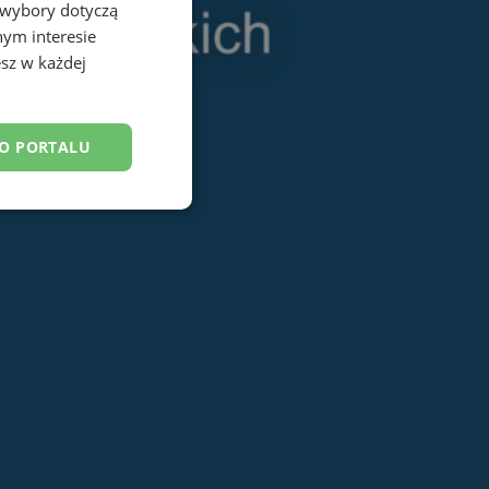
 wybory dotyczą
nym interesie
sz w każdej
DO PORTALU
esklasyfikowane
ane
owanie użytkownika i
j.